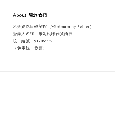
About 關於我們
米妮媽咪日韓雜貨（Minimammy Select）
營業人名稱：米妮媽咪雜貨商行
統一編號：91706596
（免用統一發票）