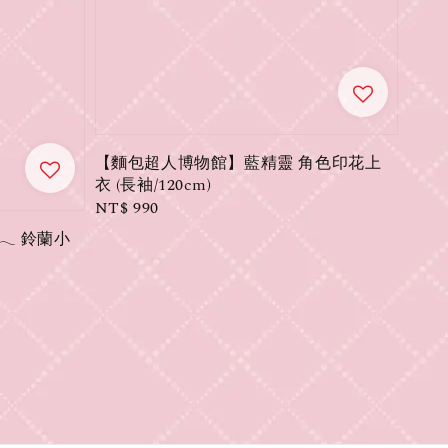
【麵包超人博物館】藍精靈 角色印花上
衣 (長袖/120cm)
Regular
NT$ 990
price
 𓂃 鈴蘭小