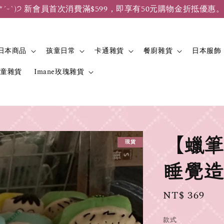
*ˊᵕˋ)੭ 新會員首次消費滿$599，即享有50元購物金折抵優惠
日本商品
孩童日常
卡通雜貨
餐廚雜貨
日本服飾
兒童雜貨
Imane玫瑰雜貨
【蠟筆
現貨
睡覺造
Regular
NT$ 369
price
款式