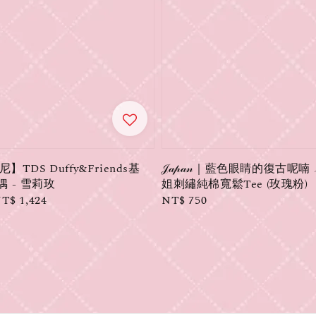
TDS Duffy&Friends基
𝒥𝒶𝓅𝒶𝓃｜藍色眼睛的復古呢喃
偶 - 雪莉玫
姐刺繡純棉寬鬆Tee (玫瑰粉)
ale
T$ 1,424
Regular
NT$ 750
rice
price