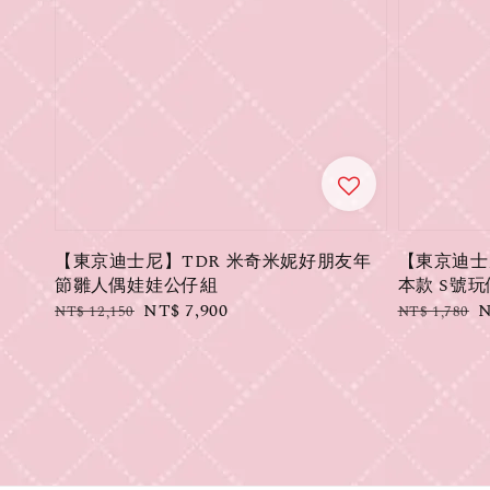
【東京迪士尼】TDR 米奇米妮好朋友年
【東京迪士尼】
節雛人偶娃娃公仔組
本款 S號玩
Regular
Sale
NT$ 7,900
Regular
S
N
NT$ 12,150
NT$ 1,780
price
price
price
p