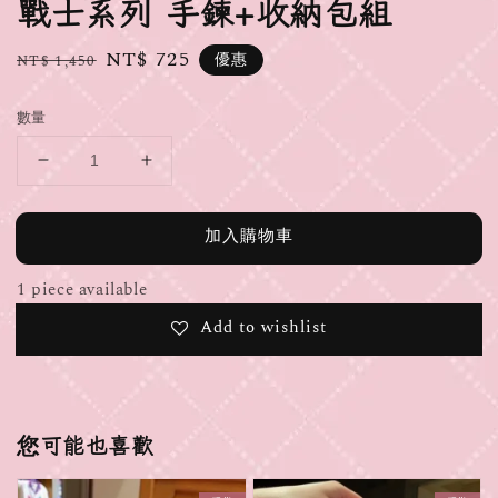
戰士系列 手鍊+收納包組
Regular
Sale
NT$ 725
優惠
NT$ 1,450
price
price
數量
加入購物車
1 piece available
Add to wishlist
您可能也喜歡