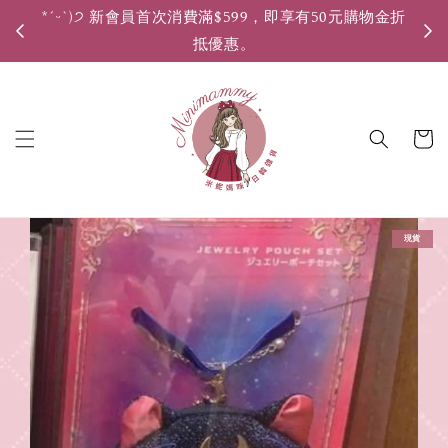
*ˊᵕˋ)੭ 新會員首次消費滿$599，即享有50元購物金折
*ˊ
抵優惠。
現貨