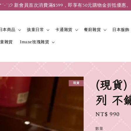
*ˊᵕˋ)੭ 新會員首次消費滿$599，即享有50元購物金折抵優惠
日本商品
孩童日常
卡通雜貨
餐廚雜貨
日本服飾
兒童雜貨
Imane玫瑰雜貨
(現貨)
現貨
列 不
Regular
NT$ 990
price
數量