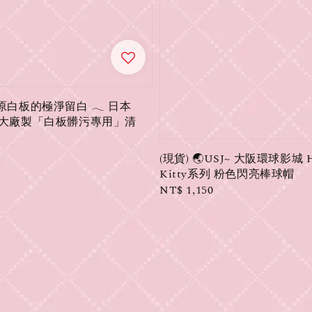
𝓃｜還原白板的極淨留白 𓂃 日本
專業大廠製「白板髒污專用」清
(現貨) 🌏USJ~ 大阪環球影城 H
Kitty系列 粉色閃亮棒球帽
Regular
NT$ 1,150
price