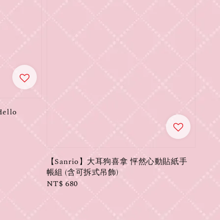
ello
【Sanrio】大耳狗喜拿 怦然心動貼紙手
帳組 (含可拆式吊飾)
Regular
NT$ 680
price