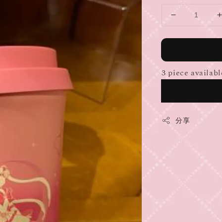
3 piece availabl
分享