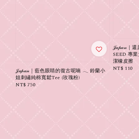
𝒥𝒶𝓅𝒶
SEED 
潔橡皮擦
Regular
NT$ 110
𝒥𝒶𝓅𝒶𝓃｜藍色眼睛的復古呢喃 𓂃 鈴蘭小
price
姐刺繡純棉寬鬆Tee (玫瑰粉)
Regular
NT$ 750
price