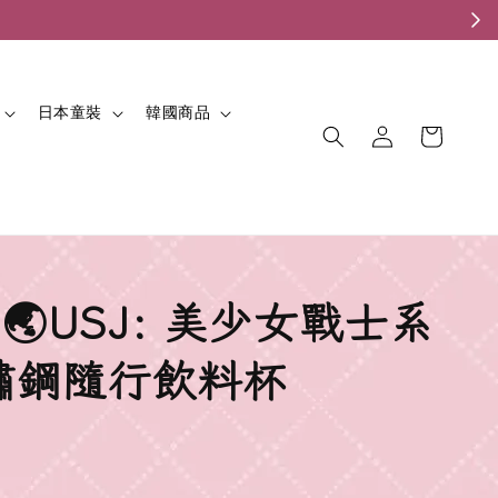
。
日本童裝
韓國商品
 🌏USJ: 美少女戰士系
鏽鋼隨行飲料杯