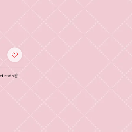
iends春