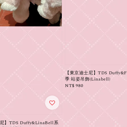
【東京迪士尼】TDS Duffy&Fr
季 站姿吊飾(Linabell)
Regular
NT$ 980
price
TDS Duffy&LinaBell系