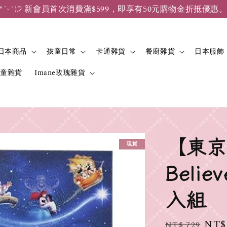
*ˊᵕˋ)੭ 新會員首次消費滿$599，即享有50元購物金折抵優惠
日本商品
孩童日常
卡通雜貨
餐廚雜貨
日本服飾
兒童雜貨
Imane玫瑰雜貨
【東京
現貨
Beli
入組
Regular
Sale
NT$
NT$ 729