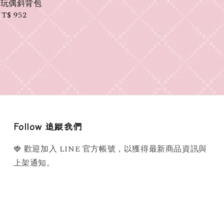
ell玩偶斜背包
ale
T$ 952
rice
Follow 追蹤我們
🍓 歡迎加入 LINE 官方帳號，以獲得最新商品資訊與
上架通知。