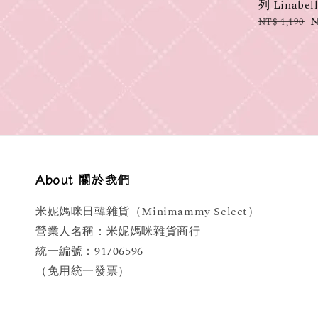
列 Linab
Regular
S
N
NT$ 1,190
price
p
About 關於我們
米妮媽咪日韓雜貨（Minimammy Select）
營業人名稱：米妮媽咪雜貨商行
統一編號：91706596
（免用統一發票）