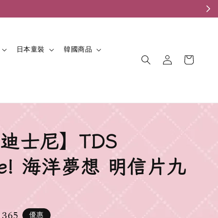
。
日本童裝
韓國商品
迪士尼】TDS
eve! 海洋夢想 明信片九
 365
優惠