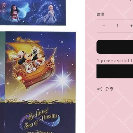
price
pric
數量
1 piece availabl
分享