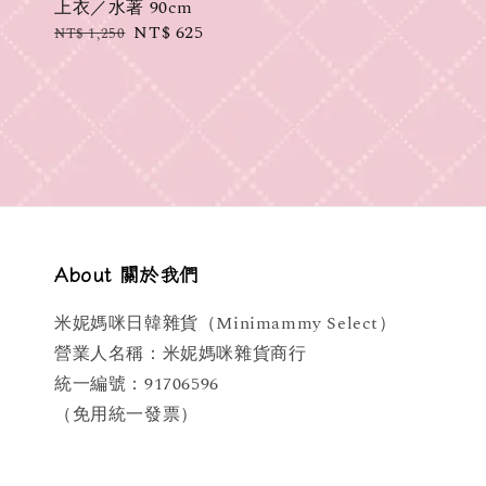
上衣／水著 90cm
Regular
Sale
NT$ 625
NT$ 1,250
price
price
About 關於我們
米妮媽咪日韓雜貨（Minimammy Select）
營業人名稱：米妮媽咪雜貨商行
統一編號：91706596
（免用統一發票）