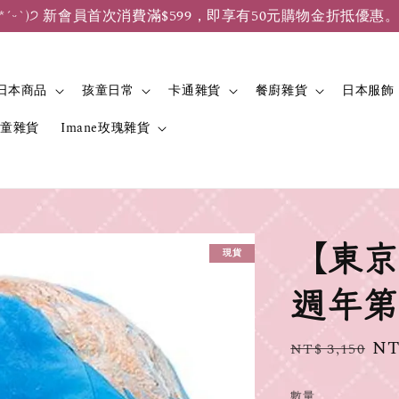
*ˊᵕˋ)੭ 新會員首次消費滿$599，即享有50元購物金折抵優惠
日本商品
孩童日常
卡通雜貨
餐廚雜貨
日本服飾
兒童雜貨
Imane玫瑰雜貨
【東京
現貨
週年第
Regular
Sa
NT
NT$ 3,150
price
pr
數量