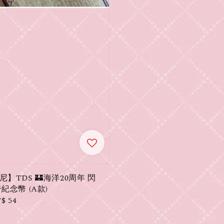
】TDS 🏰海洋20周年 閃
紀念幣 (A款)
le
$ 54
ice