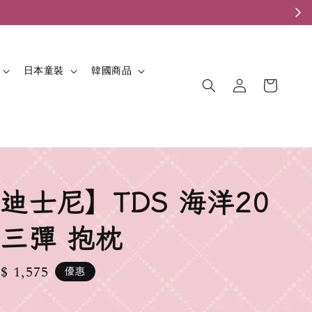
。
日本童裝
韓國商品
迪士尼】TDS 海洋20
三彈 抱枕
le
$ 1,575
優惠
ice