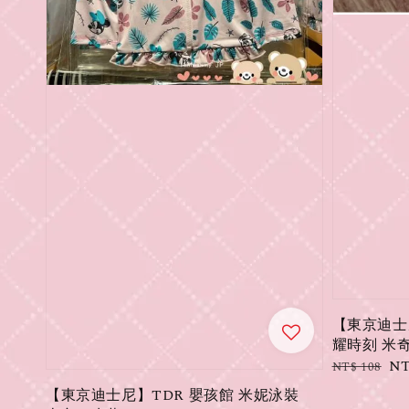
【東京迪士尼
耀時刻 米奇
Regular
Sa
NT
NT$ 108
price
pr
【東京迪士尼】TDR 嬰孩館 米妮泳裝