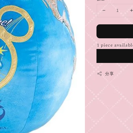
1 piece availabl
分享