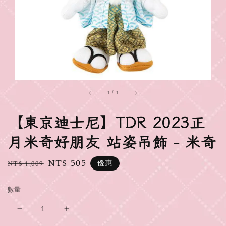
1
/
1
【東京迪士尼】TDR 2023正
月米奇好朋友 站姿吊飾 - 米奇
Regular
Sale
NT$ 505
優惠
NT$ 1,009
price
price
數量