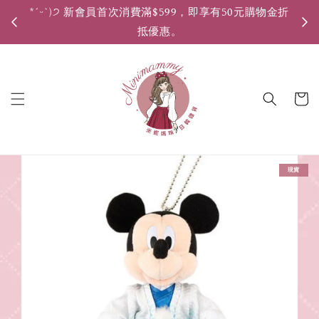
*ˊᵕˋ)੭ 新會員首次消費滿$599，即享有50元購物金折
*ˊ
抵優惠。
現貨