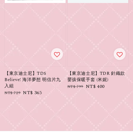
【東京迪士尼】TDS
【東京迪士尼】TDR 針織款
Believe! 海洋夢想 明信片九
嬰孩保暖手套 (米妮)
入組
Regular
Sale
NT$ 400
NT$ 799
Regular
Sale
NT$ 365
NT$ 729
price
price
price
price