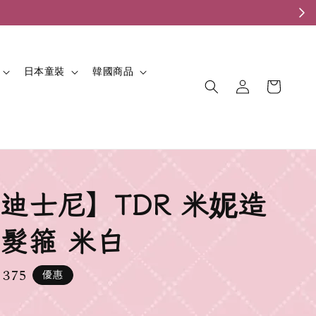
。
日本童裝
韓國商品
迪士尼】TDR 米妮造
髮箍 米白
 375
優惠
e