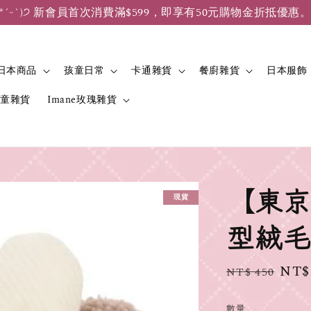
*ˊᵕˋ)੭ 新會員首次消費滿$599，即享有50元購物金折抵優惠
日本商品
孩童日常
卡通雜貨
餐廚雜貨
日本服飾
兒童雜貨
Imane玫瑰雜貨
【東京
現貨
型絨毛
Regular
Sale
NT$
NT$ 450
price
pric
數量