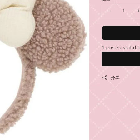
1 piece availabl
分享