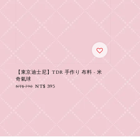
【東京迪士尼】TDR 手作り 布料 - 米
奇氣球
Regular
Sale
NT$ 395
NT$ 790
price
price