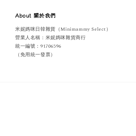
About 關於我們
米妮媽咪日韓雜貨（Minimammy Select）
營業人名稱：米妮媽咪雜貨商行
統一編號：91706596
（免用統一發票）