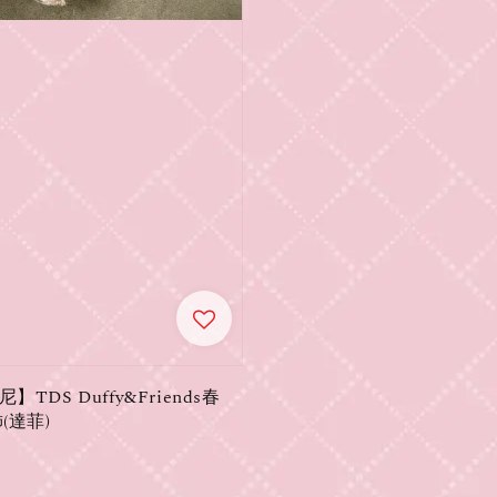
TDS Duffy&Friends春
(達菲)