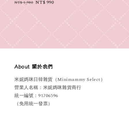
Regular
Sale
NT$ 990
NT$ 1,980
price
price
About 關於我們
米妮媽咪日韓雜貨（Minimammy Select）
營業人名稱：米妮媽咪雜貨商行
統一編號：91706596
（免用統一發票）