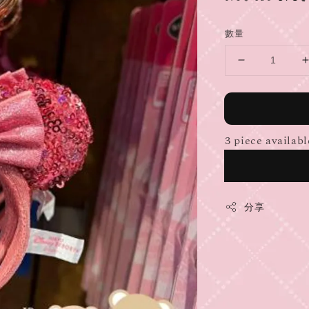
price
pric
數量
3 piece availabl
分享