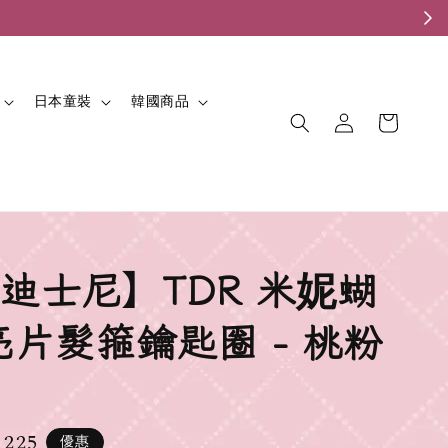
。
日本童裝
韓國商品
迪士尼】TDR 米妮蝴
亮片髮箍鑰匙圈 - 桃粉
 225
優惠