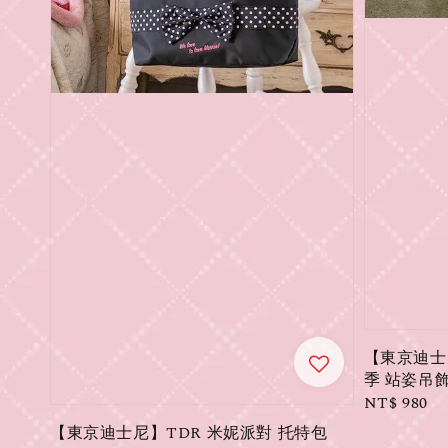
【東京迪士尼】
季 站姿吊飾
Regular
NT$ 980
price
【東京迪士尼】TDR 米妮派對 托特包