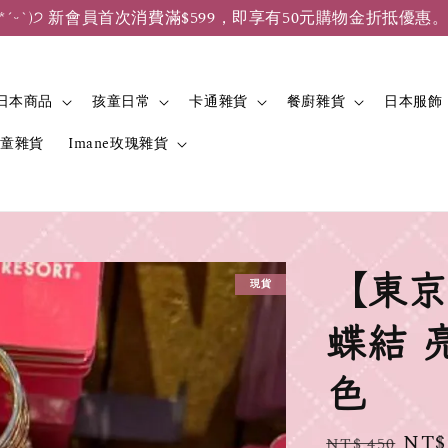
*ˊᵕˋ)੭ 新會員首次消費滿$599，即享有50元購物金折抵優惠
日本商品
孩童日常
卡通雜貨
餐廚雜貨
日本服飾
兒童雜貨
Imane玫瑰雜貨
【東京
現貨
蝶結 
色
Regular
Sale
NT$
NT$ 450