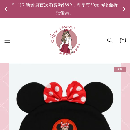
*ˊᵕˋ)੭ 新會員首次消費滿$599，即享有50元購物金折
*ˊ
抵優惠。
現貨