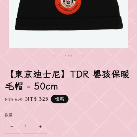
1
/
1
【東京迪士尼】TDR 嬰孩保暖
毛帽 - 50cm
Regular
Sale
NT$ 325
優惠
NT$ 650
price
price
數量