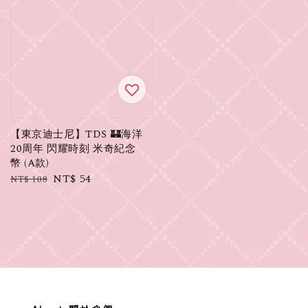
【東京迪士尼】TDS 🏰海洋
20周年 閃耀時刻 米奇紀念
幣 (A款)
Regular
Sale
NT$ 54
NT$ 108
price
price