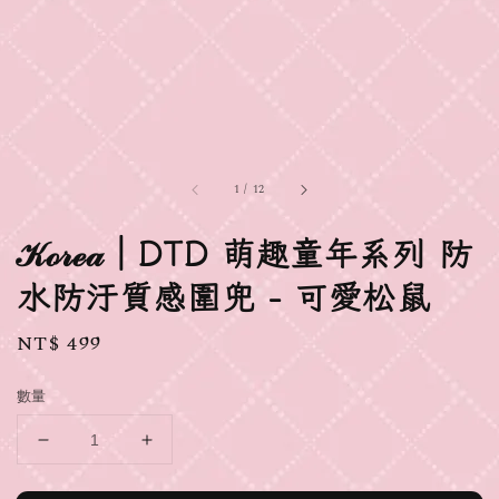
1
/
12
𝒦ℴ𝓇ℯ𝒶｜DTD 萌趣童年系列 防
水防汙質感圍兜 - 可愛松鼠
Regular
NT$ 499
price
數量