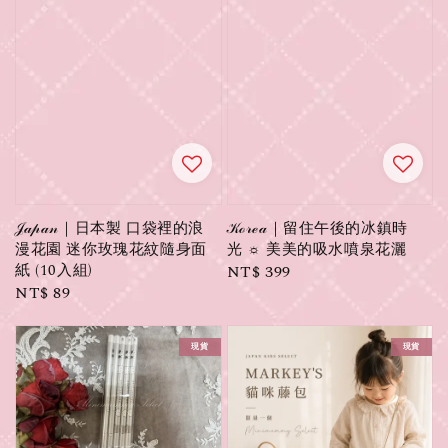
𝒥𝒶𝓅𝒶𝓃｜日本製 口袋裡的浪
𝒦ℴ𝓇ℯ𝒶｜留住午後的冰鎮時
漫花園 迷你玫瑰花紋隨身面
光 ☼ 美美的吸水噴泉花灑
紙 (10入組)
Regular
NT$ 399
Regular
NT$ 89
price
price
現貨
現貨