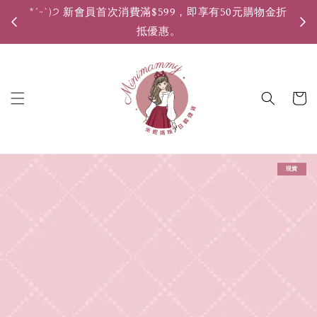
*ˊᵕˋ)੭ 新會員首次消費滿$599，即享有50元購物金折
*ˊ
抵優惠。
現貨