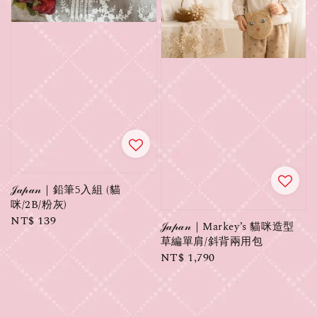
𝒥𝒶𝓅𝒶𝓃｜鉛筆5入組 (貓
咪/2B/粉灰)
Regular
NT$ 139
𝒥𝒶𝓅𝒶𝓃｜Markey’s 貓咪造型
price
草編單肩/斜背兩用包
Regular
NT$ 1,790
price