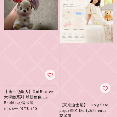
【迪士尼商店】UniBestiez
大學熊系列 🐰新角色 Ein
Rabbit 玩偶吊飾
【東京迪士尼】TDS gelato
Regular
Sale
NT$ 450
NT$ 899
pique聯名 Duffy&Friends
price
price
家居服