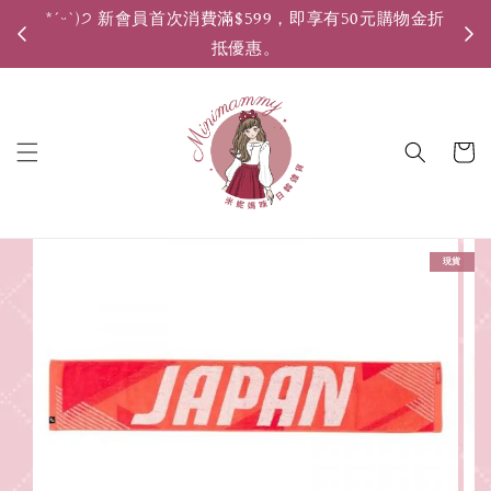
*ˊᵕˋ)੭ 新會員首次消費滿$599，即享有50元購物金折
*ˊ
抵優惠。
現貨