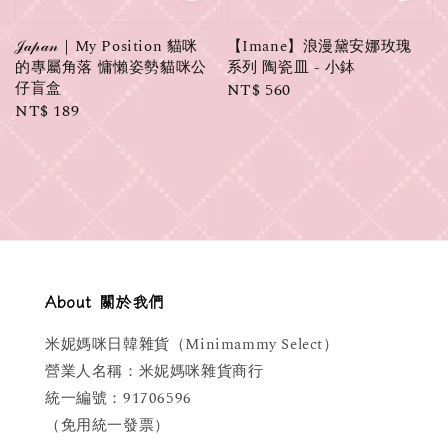
𝒥𝒶𝓅𝒶𝓃｜My Position 貓咪
【Imane】浪漫黛安娜玫瑰
的專屬角落 慵懶姿勢貓咪公
系列 陶瓷皿 - 小鉢
仔盲盒
Regular
NT$ 560
Regular
NT$ 189
price
price
About 關於我們
米妮媽咪日韓雜貨（Minimammy Select）
營業人名稱：米妮媽咪雜貨商行
統一編號：91706596
（免用統一發票）