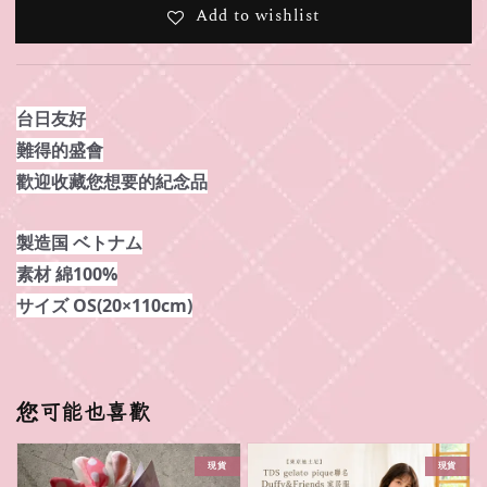
Add to wishlist
台日友好
難得的盛會
歡迎收藏您想要的紀念品
製造国 ベトナム
素材 綿100%
サイズ OS(20×110cm)
您可能也喜歡
現貨
現貨