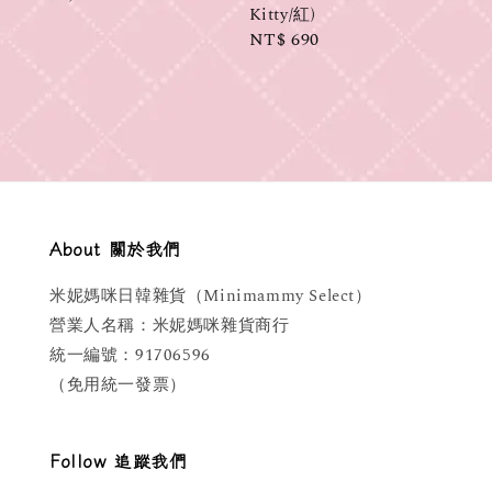
Kitty/紅)
price
Regular
NT$ 690
price
About 關於我們
米妮媽咪日韓雜貨（Minimammy Select）
營業人名稱：米妮媽咪雜貨商行
統一編號：91706596
（免用統一發票）
Follow 追蹤我們