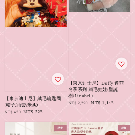
【東京迪士尼】Duffy 達菲
冬季系列 絨毛娃娃(聖誕
樹/Linabell)
【東京迪士尼】絨毛鑰匙圈
Regular
Sale
NT$ 1,145
NT$ 2,290
(帽子/頭套/米妮)
price
price
Regular
Sale
NT$ 225
NT$ 450
price
price
現貨
現貨