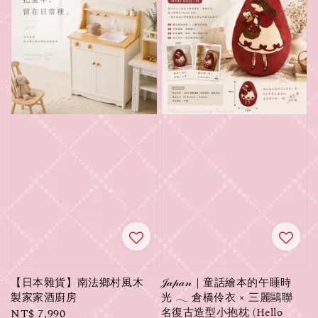
【日本雜貨】南法鄉村風木
𝒥𝒶𝓅𝒶𝓃｜童話繪本的午睡時
製家家酒廚房
光 𓂃 倉橋伶衣 × 三麗鷗聯
名復古造型小抱枕 (Hello
Regular
NT$ 7,990