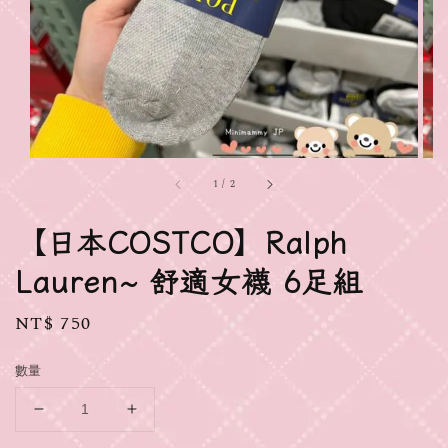
1
/
2
【日本COSTCO】Ralph
Lauren~ 舒適女襪 6足組
Regular
NT$ 750
price
數量