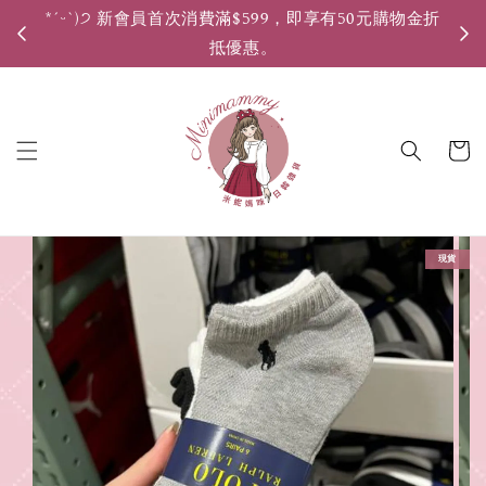
*ˊᵕˋ)੭ 新會員首次消費滿$599，即享有50元購物金折
*ˊ
抵優惠。
現貨