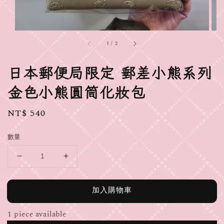
1
/
2
日本郵便局限定 郵差小熊系列
金色小熊圓筒化妝包
Regular
NT$ 540
price
數量
加入購物車
1 piece available