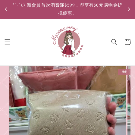
*ˊᵕˋ)੭ 新會員首次消費滿$599，即享有50元購物金折
*ˊ
抵優惠。
現貨