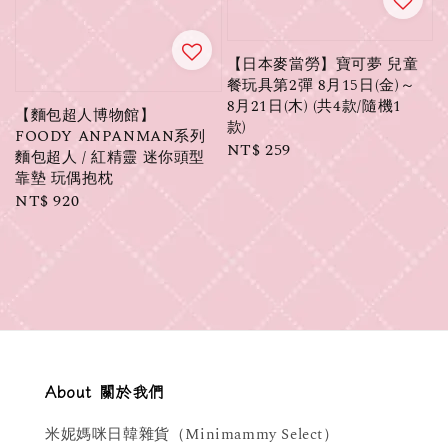
【日本麥當勞】寶可夢 兒童
餐玩具第2彈 8月15日(金)～
8月21日(木) (共4款/隨機1
【麵包超人博物館】
款)
FOODY ANPANMAN系列
Regular
NT$ 259
麵包超人 / 紅精靈 迷你頭型
price
靠墊 玩偶抱枕
Regular
NT$ 920
price
About 關於我們
米妮媽咪日韓雜貨（Minimammy Select）