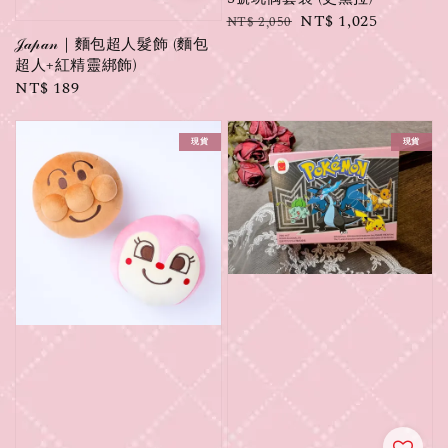
Regular
Sale
NT$ 1,025
NT$ 2,050
𝒥𝒶𝓅𝒶𝓃｜麵包超人髮飾 (麵包
price
price
超人+紅精靈綁飾)
Regular
NT$ 189
price
現貨
現貨