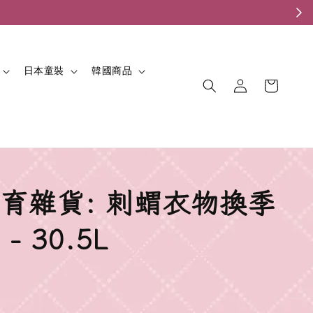
。
日本童裝
韓國商品
育雜貨: 刺蝟衣物換季
- 30.5L