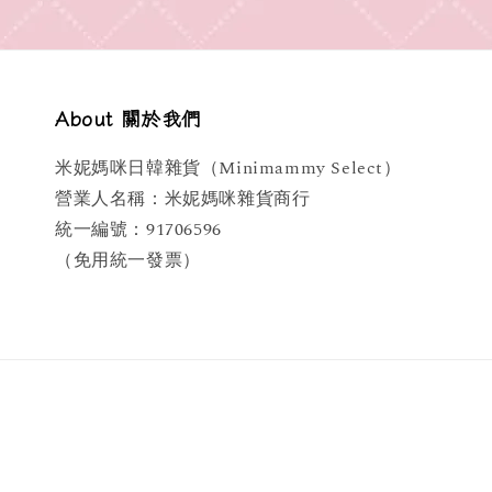
About 關於我們
米妮媽咪日韓雜貨（Minimammy Select）
營業人名稱：米妮媽咪雜貨商行
統一編號：91706596
（免用統一發票）