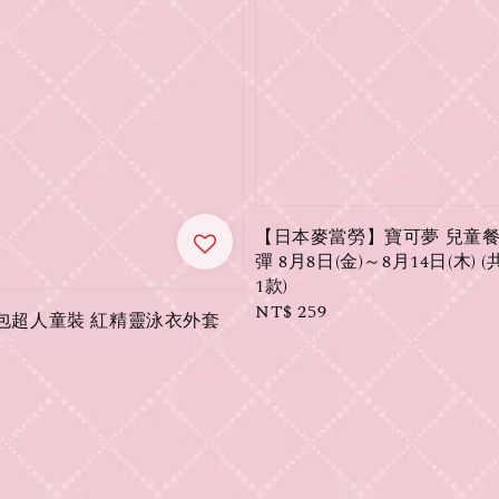
【日本麥當勞】寶可夢 兒童餐
彈 8月8日(金)～8月14日(木) 
1款)
Regular
NT$ 259
𝓃｜麵包超人童裝 紅精靈泳衣外套
price