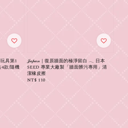
玩具第1
𝒥𝒶𝓅𝒶𝓃｜復原牆面的極淨留白 𓂃 日本
(共4款/隨機
SEED 專業大廠製「牆面髒污專用」清
潔橡皮擦
Regular
NT$ 110
price