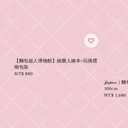
【麵包超人博物館】細菌人繪本+玩偶禮
物包裝
Regular
NT$ 880
price
𝒥𝒶𝓅
100cm
Regular
NT$ 1,680
price