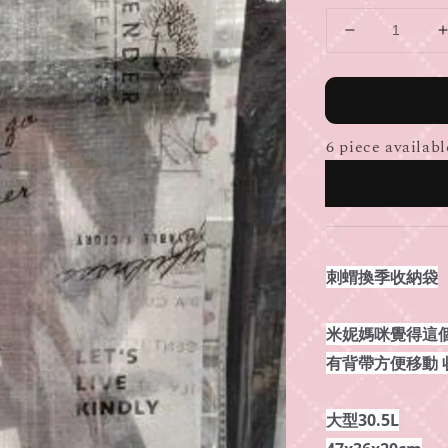
6 piece availabl
刺蝟換季收納袋
米妮媽咪覺得這
有背帶方便移動
大型30.5L