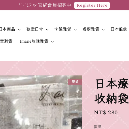
*ˊᵕˋ)੭ 新會員首次消費滿$599，即享有50元購物金折抵優惠
日本商品
孩童日常
卡通雜貨
餐廚雜貨
日本服飾
兒童雜貨
Imane玫瑰雜貨
日本療
現貨
收納袋 
Regular
NT$ 280
price
數量