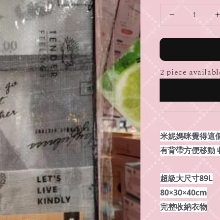
2 piece availabl
米妮媽咪覺得這
有背帶方便移動
超級大尺寸89L
80×30×40cm
完整收納衣物