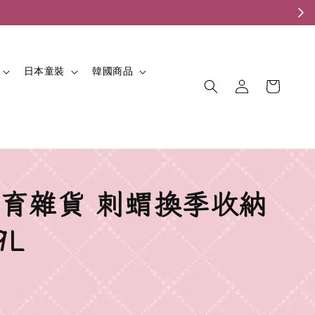
。
日本童裝
韓國商品
育雜貨 刺蝟換季收納
9L