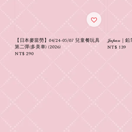
【日本麥當勞】04/24-05/07 兒童餐玩具
𝒥𝒶𝓅𝒶
第二彈(多美車) (2026)
Regular
NT$ 139
Regular
NT$ 290
price
price