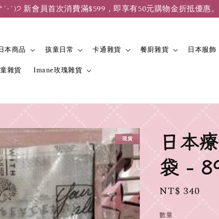
*ˊᵕˋ)੭ 新會員首次消費滿$599，即享有50元購物金折抵優惠
日本商品
孩童日常
卡通雜貨
餐廚雜貨
日本服飾
兒童雜貨
Imane玫瑰雜貨
日本療
現貨
袋 - 8
Regular
NT$ 340
price
數量