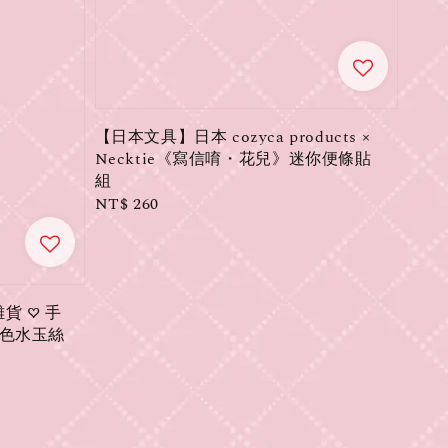
【日本文具】日本 cozyca products ×
Necktie《寫信唷・花兒》迷你便條貼
組
Regular
NT$ 260
price
氣雜貨 ♡ 手
紅色水玉絲