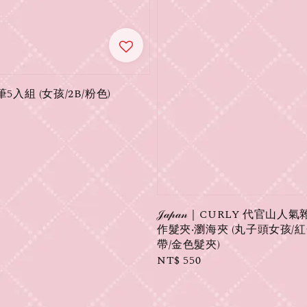
｜鉛筆5入組 (女孩/2B/粉色)
𝒥𝒶𝓅𝒶𝓃｜CURLY 代官山人
作髮夾‧瀏海夾 (丸子頭女孩/
帶/金色髮夾)
Regular
NT$ 550
price