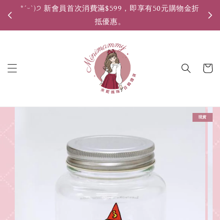
*ˊᵕˋ)੭ 新會員首次消費滿$599，即享有50元購物金折
*ˊ
抵優惠。
現貨