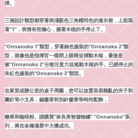
擇。
三個設計類型都穿著與淺藍色三角帽同色的連衣裙，上面寫
著“1”，表情有些擔心，握著木槌的手停止了。
“Onnanoko 1”類型，穿著綠色服裝的“Onnanoko 2”類
型，就像他是指揮官一樣閉上眼睛並揮動木槌，
最後是
被“Onnanoko 2”分散注意力並搖動木槌的手。已經停止的
朱紅色服裝的“Onnanoko 3”類型。
在家里或辦公室的桌子周圍，您可以放置容易雜亂的夾子和
圖釘等小文具，錫徽章和別針徽章等時尚配飾，
糖果和咖啡粉。請購買“奈良美智儲物罐” “Onnanoko”系
列，將在各種場景中大獲成功。