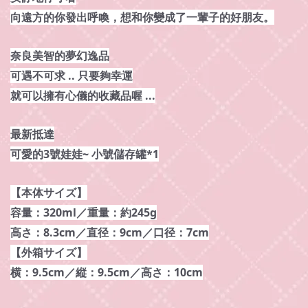
向遠方的你發出呼喚，想和你變成了一輩子的好朋友。
奈良美智的夢幻逸品
可遇不可求 .. 只要夠幸運
就可以擁有心儀的收藏品喔 ...
最新抵達
可愛的3號娃娃~ 小號儲存罐*1
【本体サイズ】
容量：320ml／重量：約245g
高さ：8.3cm／直径：9cm／口径：7cm
【外箱サイズ】
横：9.5cm／縦：9.5cm／高さ：10cm