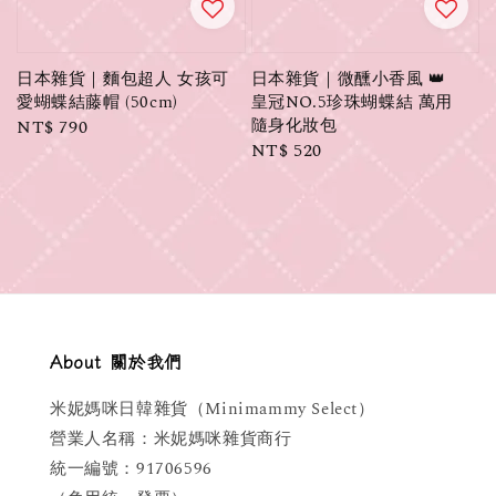
日本雜貨｜麵包超人 女孩可
日本雜貨｜微醺小香風 👑
愛蝴蝶結藤帽 (50cm)
皇冠NO.5珍珠蝴蝶結 萬用
隨身化妝包
Regular
NT$ 790
Regular
NT$ 520
price
price
About 關於我們
米妮媽咪日韓雜貨（Minimammy Select）
營業人名稱：米妮媽咪雜貨商行
統一編號：91706596