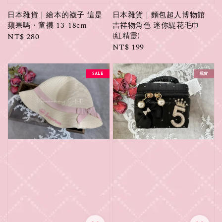
日本雜貨｜繪本的襪子 這是
日本雜貨｜麵包超人博物館
蘋果嗎・童襪 13-18cm
吉祥物角色 迷你緹花毛巾
(紅精靈)
Regular
NT$ 280
Regular
NT$ 199
price
price
SALE
現貨