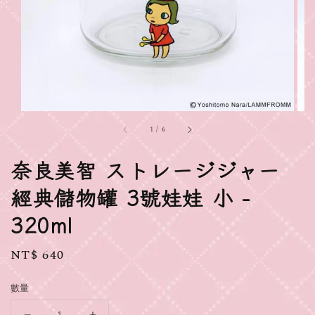
1
/
6
奈良美智 ストレージジャー
經典儲物罐 3號娃娃 小 -
320ml
Regular
NT$ 640
price
數量