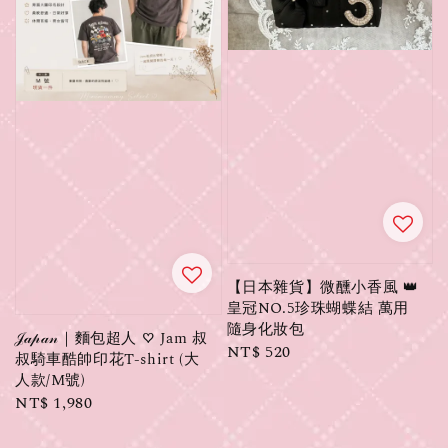
【日本雜貨】微醺小香風 👑
皇冠NO.5珍珠蝴蝶結 萬用
隨身化妝包
𝒥𝒶𝓅𝒶𝓃｜麵包超人 ♡ Jam 叔
Regular
NT$ 520
叔騎車酷帥印花T-shirt (大
price
人款/M號)
Regular
NT$ 1,980
price