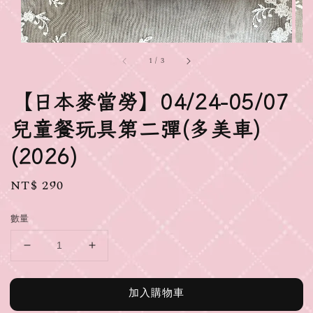
1
/
3
【日本麥當勞】04/24-05/07
兒童餐玩具第二彈(多美車)
(2026)
Regular
NT$ 290
price
數量
加入購物車