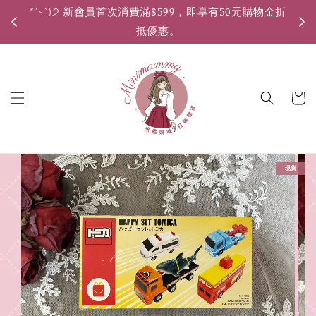
*ˊᵕˋ)੭ 新會員首次消費滿$599，即享有50元購物金折
*ˊ
抵優惠。
現貨