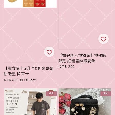
【麵包超人博物館】博物館
限定 紅精靈絲帶髮飾
Regular
NT$ 399
【東京迪士尼】TDR 米奇鬆
price
餅造型 留言卡
Regular
Sale
NT$ 225
NT$ 450
price
price
現貨
現貨