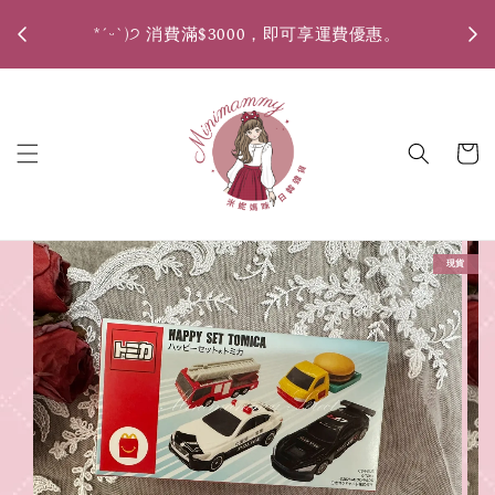
好友
*ˊᵕˋ)੭ 消費滿$3000，即可享運費優惠。
現貨