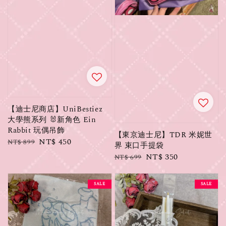
【迪士尼商店】UniBestiez
大學熊系列 🐰新角色 Ein
Rabbit 玩偶吊飾
【東京迪士尼】TDR 米妮世
Regular
Sale
NT$ 450
NT$ 899
界 束口手提袋
price
price
Regular
Sale
NT$ 350
NT$ 699
price
price
SALE
SALE