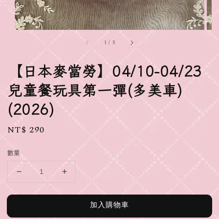
1
/
3
【日本麥當勞】04/10-04/23
兒童餐玩具第一彈(多美車)
(2026)
Regular
NT$ 290
price
數量
加入購物車