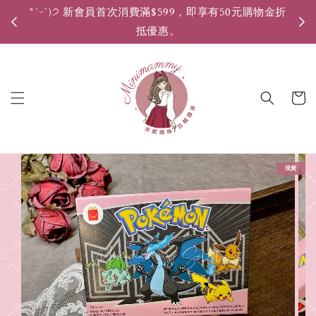
*ˊᵕˋ)੭ 新會員首次消費滿$599，即享有50元購物金折
*ˊ
抵優惠。
現貨