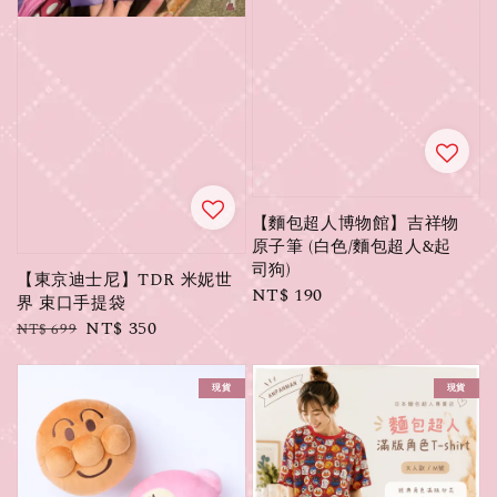
【麵包超人博物館】吉祥物
原子筆 (白色/麵包超人&起
司狗)
【東京迪士尼】TDR 米妮世
Regular
NT$ 190
界 束口手提袋
price
Regular
Sale
NT$ 350
NT$ 699
price
price
現貨
現貨