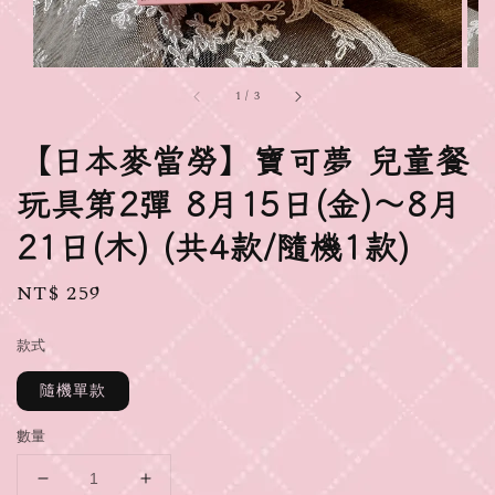
1
/
3
【日本麥當勞】寶可夢 兒童餐
玩具第2彈 8月15日(金)～8月
21日(木) (共4款/隨機1款)
Regular
NT$ 259
price
款式
隨機單款
數量