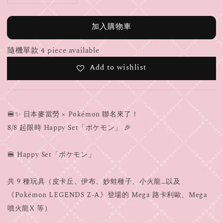
加入購物車
隨機單款 4 piece available
Add to wishlist
🍔✨ 日本麥當勞 × Pokémon 聯名來了！
8/8 起限時 Happy Set「ポケモン」 🎉
🍔 Happy Set「ポケモン」
共 9 種玩具（皮卡丘、伊布、妙蛙種子、小火龍…以及
《Pokémon LEGENDS Z-A》登場的 Mega 路卡利歐、Mega
噴火龍X 等）