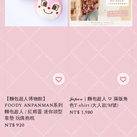
【麵包超人博物館】
𝒥𝒶𝓅𝒶𝓃｜麵包超人 ♡ 滿版角
FOODY ANPANMAN系列
色T-shirt (大人款/M號)
麵包超人 / 紅精靈 迷你頭型
Regular
NT$ 1,980
靠墊 玩偶抱枕
price
Regular
NT$ 920
price