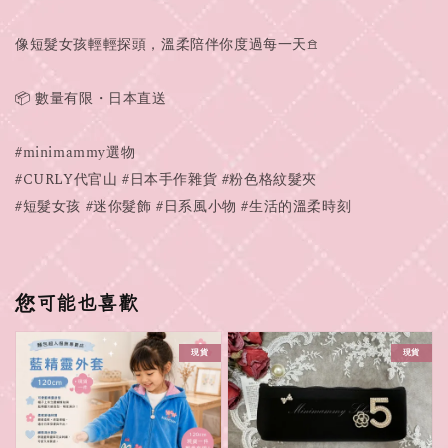
像短髮女孩輕輕探頭，溫柔陪伴你度過每一天𖠿
📦 數量有限・日本直送
#minimammy選物
#CURLY代官山 #日本手作雜貨 #粉色格紋髮夾
#短髮女孩 #迷你髮飾 #日系風小物 #生活的溫柔時刻
您可能也喜歡
現貨
現貨