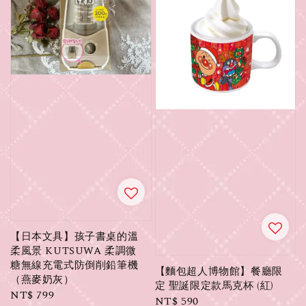
【日本文具】孩子書桌的溫
柔風景 KUTSUWA 柔調微
糖無線充電式防倒削鉛筆機
【麵包超人博物館】餐廳限
（燕麥奶灰）
定 聖誕限定款馬克杯 (紅)
Regular
NT$ 799
Regular
NT$ 590