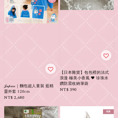
【日本雜貨】包包裡的法式
浪漫 極美小香風 🖤 珍珠水
鑽防震收納筆袋
𝒥𝒶𝓅𝒶𝓃｜麵包超人童裝 藍精
Regular
NT$ 390
靈外套 120cm
price
Regular
NT$ 2,680
price
現貨