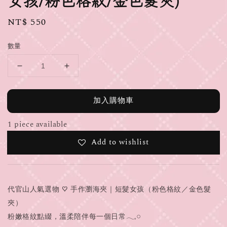
女孩/粉色格紋/金色髮夾)
Regular
NT$ 550
price
數量
加入購物車
1 piece available
Add to wishlist
代官山人氣選物 ♡ 手作瀏海夾｜短髮女孩（粉色格紋／金色髮
夾）
粉嫩格紋點綴，溫柔陪伴每一個日常𓂃𓈒𓏸