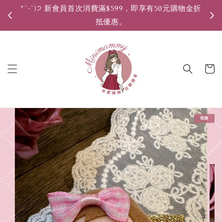
*ˊᵕˋ)੭ 新會員首次消費滿$599，即享有50元購物金折
*ˊ
抵優惠。
現貨