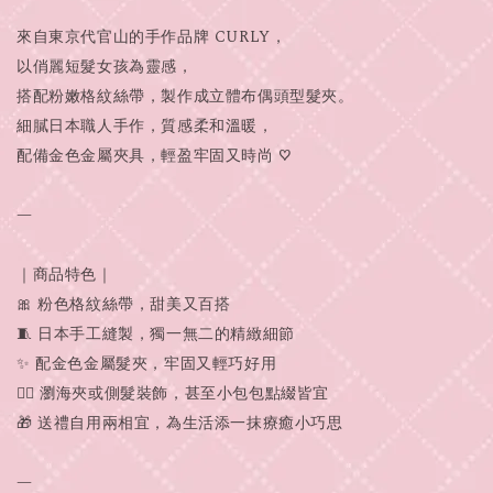
來自東京代官山的手作品牌 CURLY，
以俏麗短髮女孩為靈感，
搭配粉嫩格紋絲帶，製作成立體布偶頭型髮夾。
細膩日本職人手作，質感柔和溫暖，
配備金色金屬夾具，輕盈牢固又時尚 ♡
—
｜商品特色｜
🎀 粉色格紋絲帶，甜美又百搭
🧵 日本手工縫製，獨一無二的精緻細節
✨ 配金色金屬髮夾，牢固又輕巧好用
💇‍♀️ 瀏海夾或側髮裝飾，甚至小包包點綴皆宜
🎁 送禮自用兩相宜，為生活添一抹療癒小巧思
—