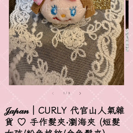
1
/
3
𝒥𝒶𝓅𝒶𝓃｜CURLY 代官山人氣雜
貨 ♡ 手作髮夾‧瀏海夾 (短髮