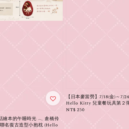
【日本麥當勞】7/18(金)～7/24
Hello Kitty 兒童餐玩具第２
Regular
NT$ 250
price
𝓃｜童話繪本的午睡時光 𓂃 倉橋伶
鷗聯名復古造型小抱枕 (Hello