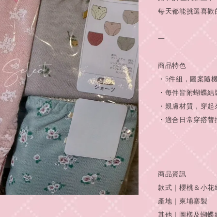
每天都能挑選喜歡
—
商品特色
・5件組，圖案隨
・每件皆附蝴蝶結
・親膚材質，穿起
・適合日常穿搭替
—
商品資訊
款式｜櫻桃＆小花
產地｜柬埔寨製
其他｜圖樣及蝴蝶