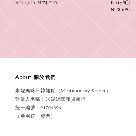
Kitty/紅)
Regular
Sale
NT$ 510
NT$ 1,020
Regular
NT$ 690
price
price
price
About 關於我們
米妮媽咪日韓雜貨（Minimammy Select）
營業人名稱：米妮媽咪雜貨商行
統一編號：91706596
（免用統一發票）