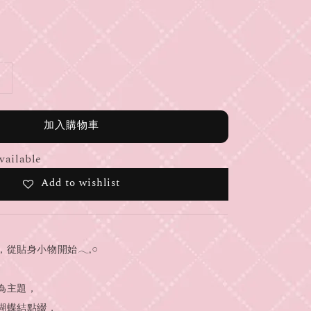
加入購物車
vailable
Add to wishlist
貼身小物開始𓂃𓈒𓏸
為主題，
蝴蝶結點綴，