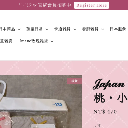
*ˊᵕˋ)੭ 新會員首次消費滿$599，即享有50元購物金折抵優惠
日本商品
孩童日常
卡通雜貨
餐廚雜貨
日本服飾
兒童雜貨
Imane玫瑰雜貨
𝒥𝒶
現貨
桃・小
Regular
NT$ 470
price
尺寸