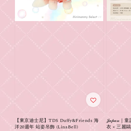
【東京迪士尼】TDS Duffy&Friends 海
𝒥𝒶𝓅
洋20週年 站姿吊飾 (LinaBell)
衣 × 三麗