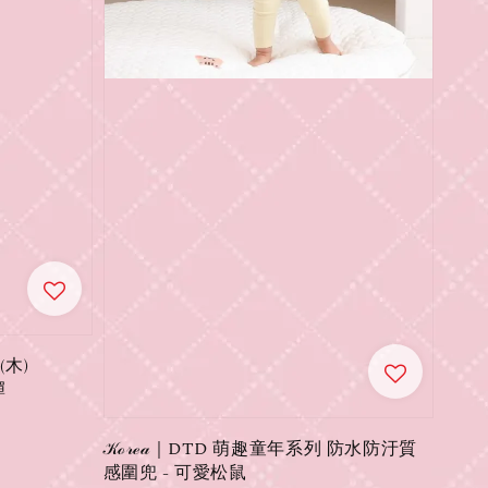
(木)
彈
𝒦ℴ𝓇ℯ𝒶｜DTD 萌趣童年系列 防水防汙質
感圍兜 - 可愛松鼠