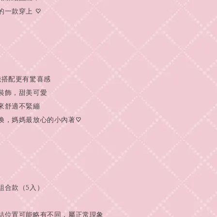
的一款穿上 ♡
機搭配更有驚喜感
裝飾，甜美可愛
來舒適不緊繃
換，媽媽最放心的小內著♡
組合款（5入）
結位置可能略有不同，屬正常現象