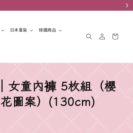
。
日本童裝
韓國商品
𝓅𝒶𝓃｜女童內褲 5枚組（櫻
花圖案）(130cm)