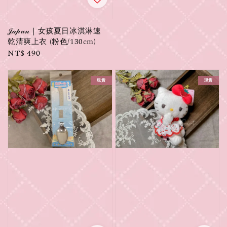
price
𝒥𝒶𝓅𝒶𝓃｜女孩夏日冰淇淋速
乾清爽上衣 (粉色/130cm)
Regular
NT$ 490
price
現貨
現貨