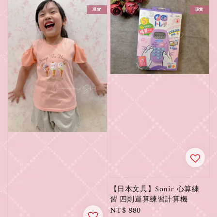
現貨
現貨
【日本文具】Sonic 心算練
習 四則運算練習計算機
Regular
NT$ 880