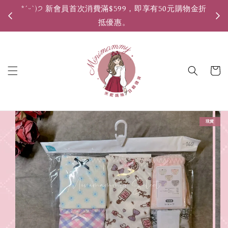
*ˊᵕˋ)੭ 新會員首次消費滿$599，即享有50元購物金折
*ˊ
抵優惠。
現貨