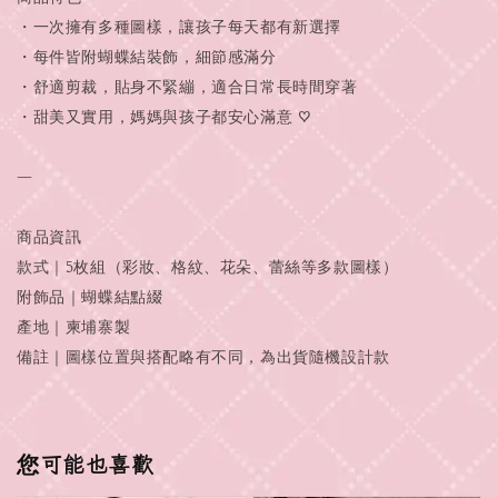
・一次擁有多種圖樣，讓孩子每天都有新選擇
・每件皆附蝴蝶結裝飾，細節感滿分
・舒適剪裁，貼身不緊繃，適合日常長時間穿著
・甜美又實用，媽媽與孩子都安心滿意 ♡
—
商品資訊
款式｜5枚組（彩妝、格紋、花朵、蕾絲等多款圖樣）
附飾品｜蝴蝶結點綴
產地｜柬埔寨製
備註｜圖樣位置與搭配略有不同，為出貨隨機設計款
您可能也喜歡