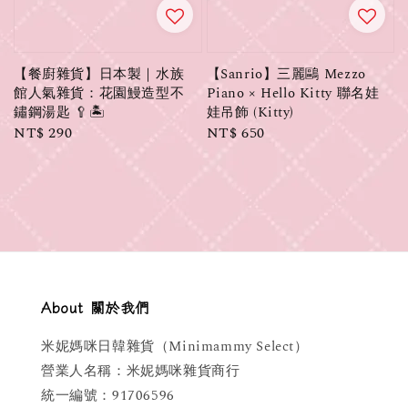
【餐廚雜貨】日本製｜水族
【Sanrio】三麗鷗 Mezzo
館人氣雜貨：花園鰻造型不
Piano × Hello Kitty 聯名娃
鏽鋼湯匙 🥄🏝️
娃吊飾 (Kitty)
Regular
NT$ 290
Regular
NT$ 650
price
price
About 關於我們
米妮媽咪日韓雜貨（Minimammy Select）
營業人名稱：米妮媽咪雜貨商行
統一編號：91706596