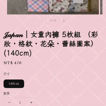
1
/
2
𝒥𝒶𝓅𝒶𝓃｜女童內褲 5枚組 （彩
妝・格紋・花朵・蕾絲圖案）
(140cm)
Regular
NT$ 470
price
尺寸
140cm
數量