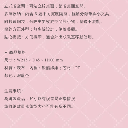
立式省空間：可站立於桌面，節省桌面空間。
多層收納：內含 3 處不同寬度隔層，輕鬆分類筆與小文具。
附拉鍊網袋：分隔主要收納空間與小物，整齊不混亂。
簡約方正外型：無多餘設計，俐落美觀。
貼心提把：方便攜帶，適合外出或教室移動使用。
✦ 商品規格
尺寸：W215 × D45 × H100 mm
材質：表布、內裡：聚酯纖維；芯材：PP
顏色：深藍色
注意事項：
為縫製產品，尺寸略有誤差屬正常情況。
筆收納數量依筆型大小可能有所不同。