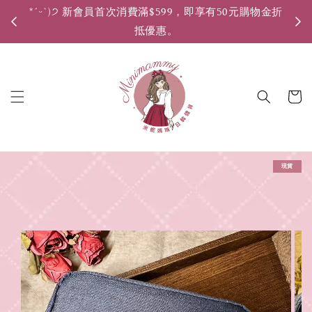
*ˊᵕˋ)੭ 新會員首次消費滿$599，即享有50元購物金折
*ˊ
抵優惠。
現貨