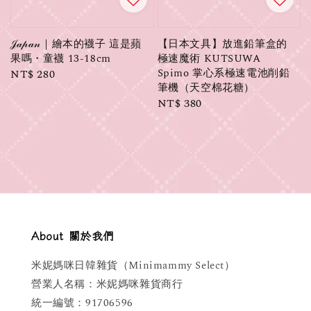
𝒥𝒶𝓅𝒶𝓃｜繪本的襪子 這是蘋
【日本文具】放進鉛筆盒的
果嗎・童襪 13-18cm
極速魔術 KUTSUWA
Spimo 掌心系極速電池削鉛
Regular
NT$ 280
筆機（天空棉花糖）
price
Regular
NT$ 380
price
About 關於我們
米妮媽咪日韓雜貨（Minimammy Select）
營業人名稱：米妮媽咪雜貨商行
統一編號：91706596