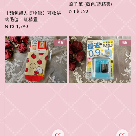
原子筆 (藍色/藍精靈)
Regular
NT$ 190
【麵包超人博物館】可收納
price
式毛毯 - 紅精靈
Regular
NT$ 1,790
price
現貨
現貨