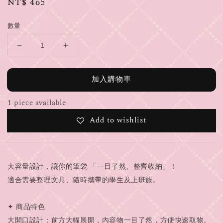
Regular
NT$ 465
price
數量
加入購物車
1 piece available
Add to wishlist
大容量設計，讓你的筆袋 「一目了然、整齊收納」！
適合需要整理文具、隨時攜帶的學生及上班族。
✦ 商品特色
大開口設計：前方大幅展開，內容物一目了然，方便快速取物。