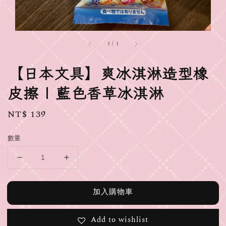
1
/
1
【日本文具】爽冰淇淋造型橡
皮擦 | 藍色香草冰淇淋
Regular
NT$ 139
price
數量
加入購物車
Add to wishlist