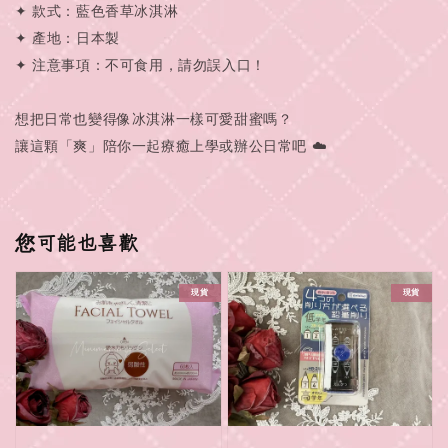
✦ 款式：藍色香草冰淇淋
✦ 產地：日本製
✦ 注意事項：不可食用，請勿誤入口！
想把日常也變得像冰淇淋一樣可愛甜蜜嗎？
讓這顆「爽」陪你一起療癒上學或辦公日常吧 ☁️
您可能也喜歡
現貨
現貨