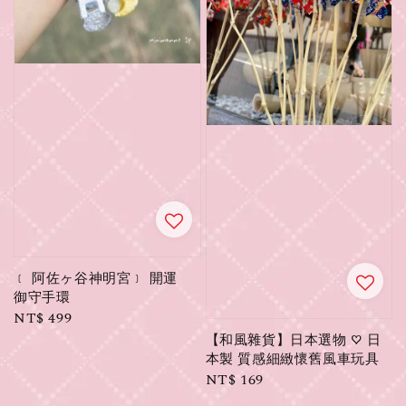
﹝ 阿佐ヶ谷神明宮﹞ 開運
御守手環
Regular
NT$ 499
price
【和風雜貨】日本選物 ♡ 日
本製 質感細緻懷舊風車玩具
Regular
NT$ 169
price