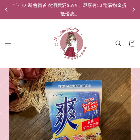
*ˊᵕˋ)੭ 新會員首次消費滿$599，即享有50元購物金折
*ˊ
抵優惠。