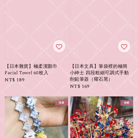
【日本雜貨】極柔潔顏巾
【日本文具】筆袋裡的極簡
Facial Towel 60枚入
小紳士 四段粗細可調式手動
削鉛筆器（曜石黑）
Regular
NT$ 189
Regular
NT$ 169
price
price
現貨
現貨