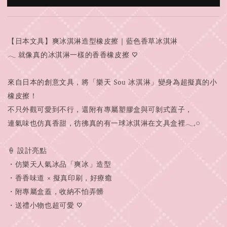
【日本文具】爽冰淇淋造型橡皮擦｜藍色香草冰淇淋
𓂃 就像真的冰淇淋一樣的香香橡皮擦 ♡
來自日本的創意文具，將「樂天 Sou 冰淇淋」變身為超擬真的小
橡皮擦！
不只外觀可愛到不行，還附有專屬塑膠盒與可剝式蓋子，
連氣味也仿真香甜，彷彿真的有一球冰淇淋在文具盒裡𓂃𓈒𓏸
🍦 設計亮點
・仿樂天人氣冰品「爽冰」造型
・香香味道 × 擬真印刷，好療癒
・附專屬盒蓋，收納不怕弄髒
・送禮小物也超可愛 ♡