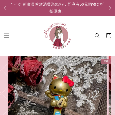
*ˊᵕˋ)੭ 新會員首次消費滿$599，即享有50元購物金折
*ˊ
抵優惠。
現貨