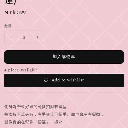
運)
Regular
NT$ 399
price
數量
加入購物車
4 piece available
Add to wishlist
化身為帶來好運的可愛招財貓造型，
每次按下筆夾時，右手會上下招手、臉也會左右擺動，
就像真的在幫你「招福」一樣♡