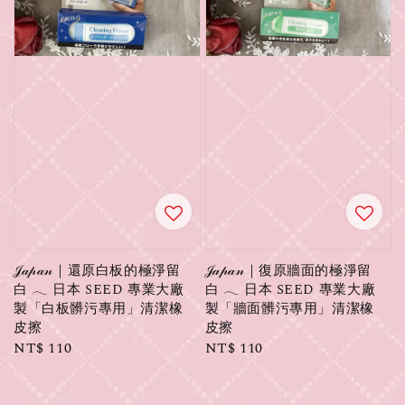
𝒥𝒶𝓅𝒶𝓃｜還原白板的極淨留
𝒥𝒶𝓅𝒶𝓃｜復原牆面的極淨留
白 𓂃 日本 SEED 專業大廠
白 𓂃 日本 SEED 專業大廠
製「白板髒污專用」清潔橡
製「牆面髒污專用」清潔橡
皮擦
皮擦
Regular
NT$ 110
Regular
NT$ 110
price
price