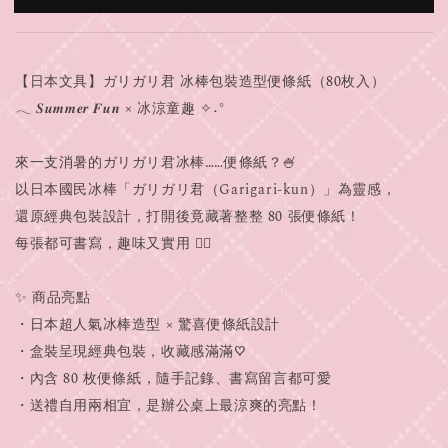
【日本文具】ガリガリ君 冰棒包裝造型便條紙（80枚入）
𓂃 𝑺𝒖𝒎𝒎𝒆𝒓 𝑭𝒖𝒏 × 冰涼童趣 ✧˖°
來一支消暑的ガリガリ君冰棒……便條紙？🍧
以日本國民冰棒「ガリガリ君（Garigari-kun）」為靈感，
還原經典包裝設計，打開後竟藏著整整 80 張便條紙！
每張都可書寫，趣味又實用 ✍🏻
✨ 商品亮點
・日本超人氣冰棒造型 × 驚喜便條紙設計
・盒裝呈現經典包裝，收藏感滿滿♡
・內含 80 枚便條紙，隨手記錄、書寫留言都可愛
・送禮自用兩相宜，是辦公桌上最涼爽的亮點！