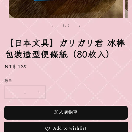
1
/
2
【日本文具】ガリガリ君 冰棒
包裝造型便條紙（80枚入）
Regular
NT$ 139
price
數量
加入購物車
Add to wishlist