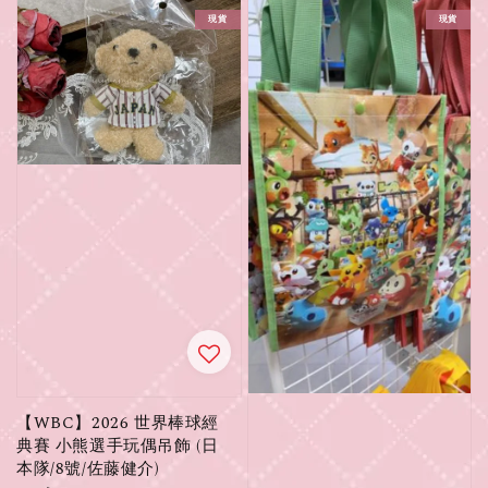
現貨
現貨
【WBC】2026 世界棒球經
典賽 小熊選手玩偶吊飾 (日
本隊/8號/佐藤健介)