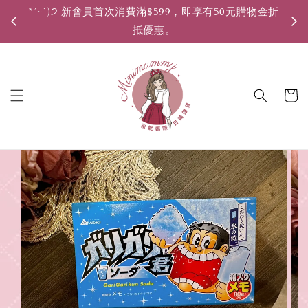
*ˊᵕˋ)੭ 新會員首次消費滿$599，即享有50元購物金折
*ˊ
抵優惠。