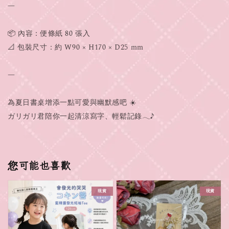
—
📦 內容：便條紙 80 張入
📐 包裝尺寸：約 W90 × H170 × D25 mm
—
為夏日書桌增添一點可愛與幽默感吧 ☀️
ガリガリ君陪你一起清涼寫字、輕鬆記錄𓂃♪
您可能也喜歡
現貨
現貨