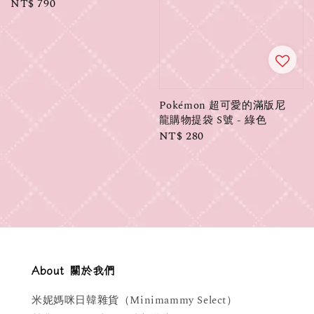
Regular
NT$ 790
price
Pokémon 超可愛的滿版尼
龍購物提袋 S號 - 綠色
Regular
NT$ 280
price
About 關於我們
米妮媽咪日韓雜貨（Minimammy Select）