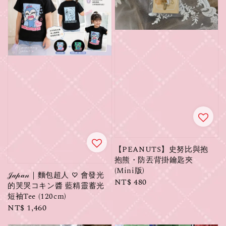
【PEANUTS】史努比與抱
抱熊・防丟背掛鑰匙夾
(Mini版)
𝒥𝒶𝓅𝒶𝓃｜麵包超人 ♡ 會發光
Regular
NT$ 480
的哭哭コキン醬 藍精靈蓄光
price
短袖Tee (120cm)
Regular
NT$ 1,460
price