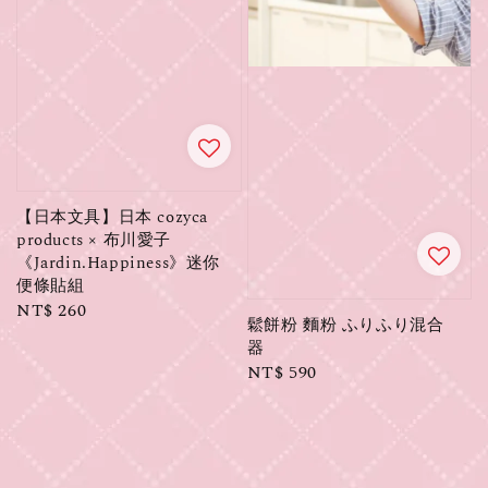
【日本文具】日本 cozyca
products × 布川愛子
《Jardin.Happiness》迷你
便條貼組
Regular
NT$ 260
鬆餅粉 麵粉 ふりふり混合
price
器
Regular
NT$ 590
price