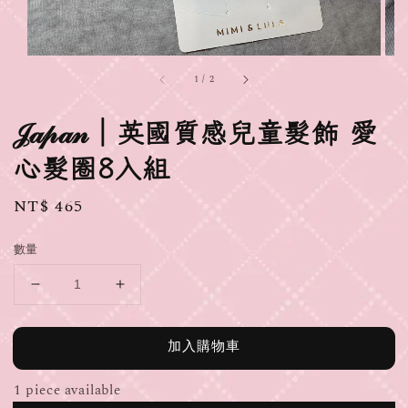
1
/
2
𝒥𝒶𝓅𝒶𝓃｜英國質感兒童髮飾 愛
心髮圈8入組
Regular
NT$ 465
price
數量
加入購物車
1 piece available