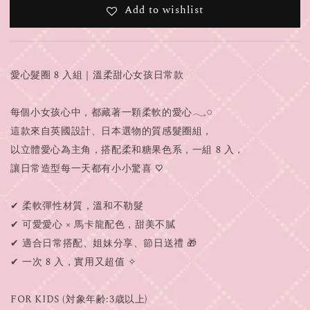
Add to wishlist
愛心髮圈 8 入組｜溫柔甜心女孩日常款
每個小女孩心中，都藏著一顆柔軟的愛心𓂃𓈒𓏸
這款來自英國設計、日本選物的質感髮圈組，
以立體愛心為主角，搭配柔和糖果色系，一組 8 入，
讓日常造型每一天都有小小驚喜 ♡
✔ 柔軟彈性材質，溫和不勒髮
✔ 可愛愛心 × 馬卡龍配色，甜美不膩
✔ 適合日常搭配、姐妹分享、節日送禮 🎁
✔ 一次 8 入，實用又超值 ✧
FOR KIDS (対象年齢:3歳以上)