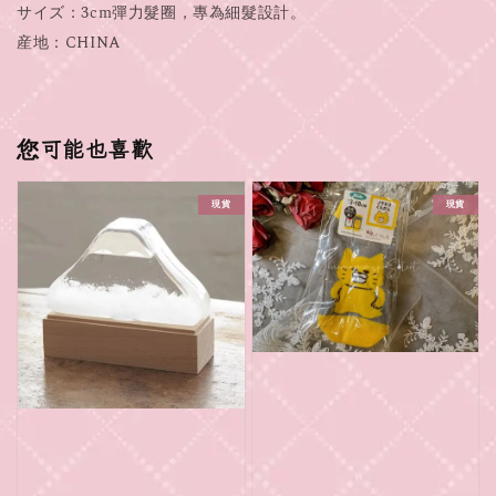
サイズ：3cm彈力髮圈，專為細髮設計。
産地：CHINA
您可能也喜歡
現貨
現貨