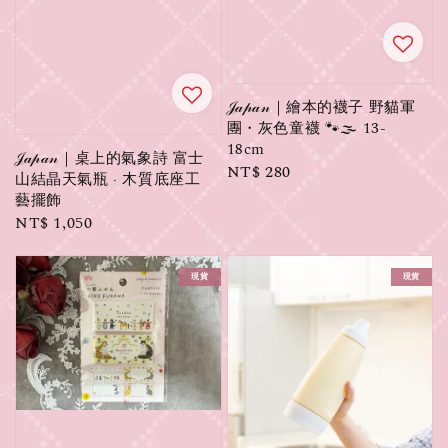
𝒥𝒶𝓅𝒶𝓃｜繪本的襪子 野貓軍
團・灰色童襪 🐾🌫 13-
18cm
𝒥𝒶𝓅𝒶𝓃｜桌上的氣象詩 富士
Regular
NT$ 280
山結晶天氣瓶 ‧ 木質底座工
price
藝擺飾
Regular
NT$ 1,050
price
現貨
現貨