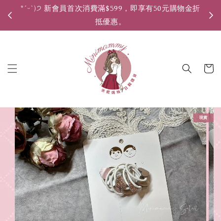
*ˊᵕˋ)੭ 新會員首次消費滿$599，即享有50元購物金折
*ˊ
抵優惠。
現貨