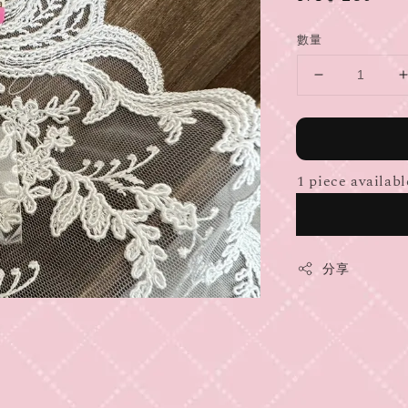
price
數量
1 piece availabl
分享