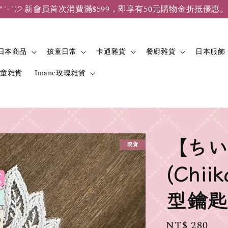
*ˊᵕˋ)੭ 新會員首次消費滿$599，即享有50元購物金折抵優惠
日本商品
孩童日常
卡通雜貨
餐廚雜貨
日本服飾
兒童雜貨
Imane玫瑰雜貨
【ちい
現貨
(Chi
型鑰匙
Regular
NT$ 280