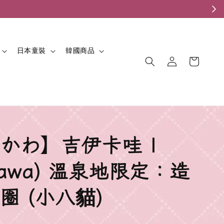
。
日本童裝
韓國商品
かわ】吉伊卡哇 |
ikawa) 溫泉地限定：造
圈 (小八貓)