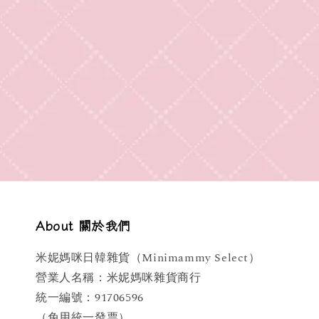
About 關於我們
米妮媽咪日韓雜貨（Minimammy Select）
營業人名稱：米妮媽咪雜貨商行
統一編號：91706596
（免用統一發票）