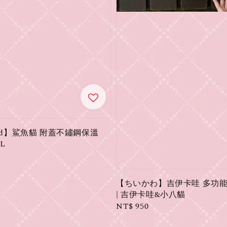
and】鯊魚貓 附蓋不鏽鋼保溫
5L
【ちいかわ】吉伊卡哇 多功
| 吉伊卡哇&小八貓
Regular
NT$ 950
price