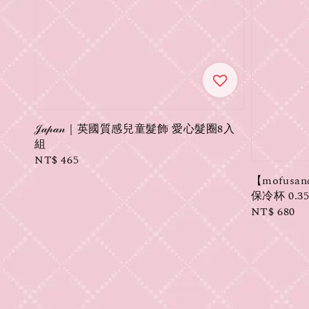
𝒥𝒶𝓅𝒶𝓃｜英國質感兒童髮飾 愛心髮圈8入
組
Regular
NT$ 465
price
【mofus
保冷杯 0.3
Regular
NT$ 680
price