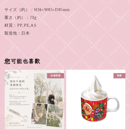
サイズ（約）：H34×W85×D85mm
重さ（約）：73g
材質：PP,PE,AS
製造地：日本
您可能也喜歡
在途現貨
現貨