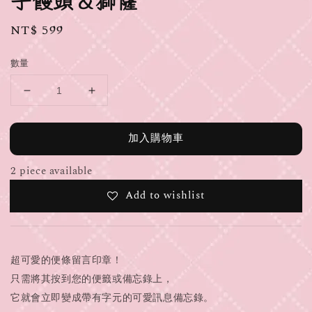
子饅頭＆獅薩
Regular
NT$ 599
price
數量
加入購物車
2 piece available
Add to wishlist
超可愛的便條留言印章！
只需將其按到您的便籤或備忘錄上，
它就會立即變成帶有字元的可愛訊息備忘錄。