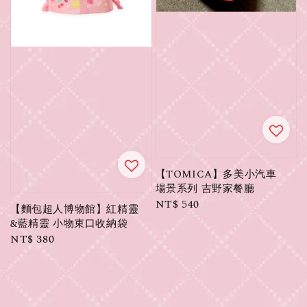
【TOMICA】多美小汽車
場景系列 吉野家餐廳
Regular
NT$ 540
【麵包超人博物館】紅精靈
price
&藍精靈 小物束口收納袋
Regular
NT$ 380
price