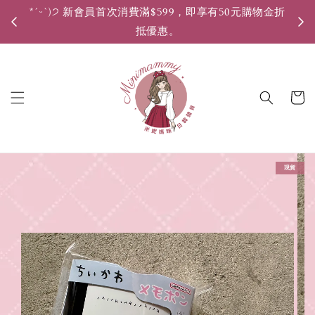
*ˊᵕˋ)੭ 新會員首次消費滿$599，即享有50元購物金折
*ˊ
抵優惠。
現貨