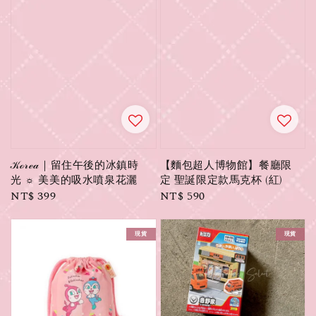
𝒦ℴ𝓇ℯ𝒶｜留住午後的冰鎮時
【麵包超人博物館】餐廳限
光 ☼ 美美的吸水噴泉花灑
定 聖誕限定款馬克杯 (紅)
Regular
NT$ 399
Regular
NT$ 590
price
price
現貨
現貨