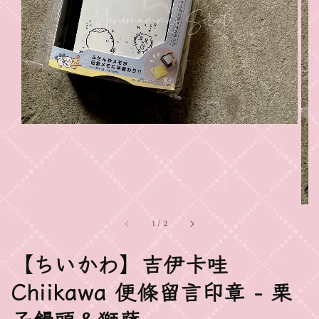
1
/
2
【ちいかわ】吉伊卡哇
Chiikawa 便條留言印章 - 栗