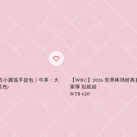
𝓃｜復古小圓弧手提包｜牛革・大
【WBC】2026 世界棒球經典
黑色)
家隊 貼紙組
Regular
NT$ 620
price