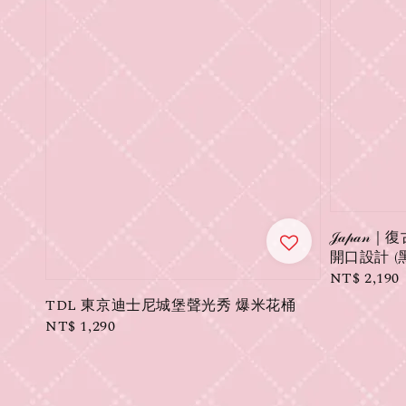
𝒥𝒶𝓅
開口設計 (
Regular
NT$ 2,190
price
TDL 東京迪士尼城堡聲光秀 爆米花桶
Regular
NT$ 1,290
price