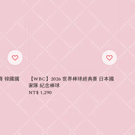
賽 韓國國
【WBC】2026 世界棒球經典賽 日本國
家隊 紀念棒球
Regular
NT$ 1,290
price