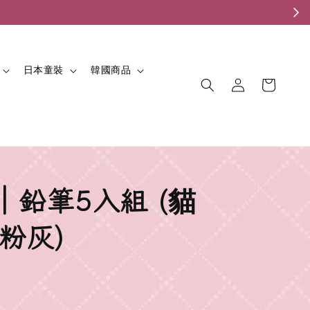
。
日本童裝
韓國商品
𝒶𝓃｜鉛筆5入組 (貓
/粉灰)