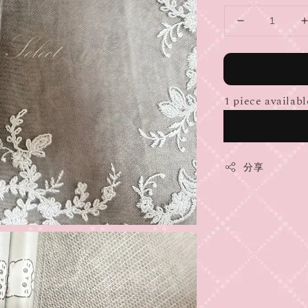
1 piece availabl
分享