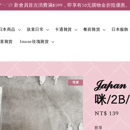
*ˊᵕˋ)੭ 新會員首次消費滿$599，即享有50元購物金折抵優惠
日本商品
孩童日常
卡通雜貨
餐廚雜貨
日本服飾
兒童雜貨
Imane玫瑰雜貨
𝒥𝒶
現貨
咪/2B
Regular
NT$ 139
price
數量