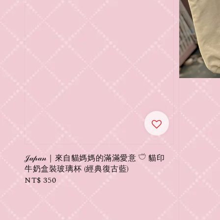
𝒥𝒶𝓅𝒶𝓃｜來自貓媽媽的滿滿愛意 𓎩 貓印
牛奶盒裝玻璃杯 (經典復古藍)
Regular
NT$ 350
price