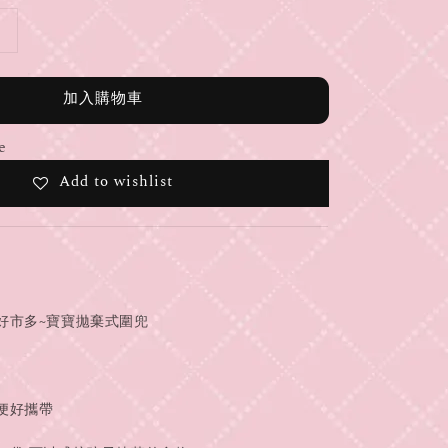
加入購物車
e
Add to wishlist
好市多~寶寶拋棄式圍兜
便好攜帶