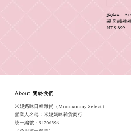
𝒥𝒶𝓅𝒶
製 刺繡娃娃
Regular
NT$ 899
price
About 關於我們
米妮媽咪日韓雜貨（Minimammy Select）
營業人名稱：米妮媽咪雜貨商行
統一編號：91706596
（免用統一發票）