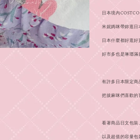
日本境內COSTCO
米妮媽咪帶妳逛日
日本什麼都好逛好
好市多也是琳瑯滿目
有許多日本限定商
把拔麻咪們喜歡的
看著商品日文包裝
以及超值的容量包