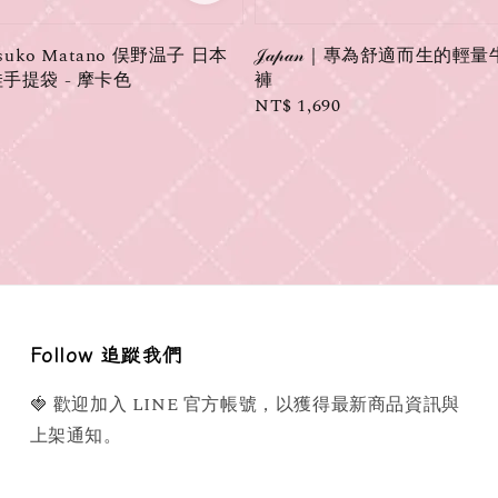
｜Atsuko Matano 俣野温子 日本
𝒥𝒶𝓅𝒶𝓃｜專為舒適而生的
手提袋 - 摩卡色
褲
Regular
NT$ 1,690
price
Follow 追蹤我們
🍓 歡迎加入 LINE 官方帳號，以獲得最新商品資訊與
上架通知。