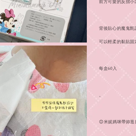
前方可愛的反摺小
背後貼心的魔鬼氈
可以輕柔的黏貼固
每盒60入
。
😊米妮媽咪帶妳逛