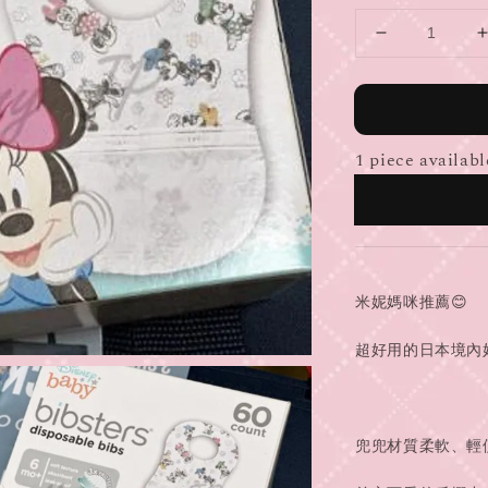
1 piece availabl
米妮媽咪推薦😊
超好用的日本境內
兜兜材質柔軟、輕