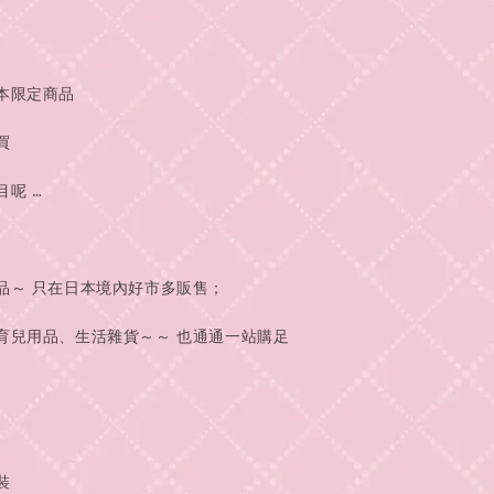
本限定商品
買
呢 …
品～ 只在日本境內好市多販售；
育兒用品、生活雜貨～～ 也通通一站購足
、
裝