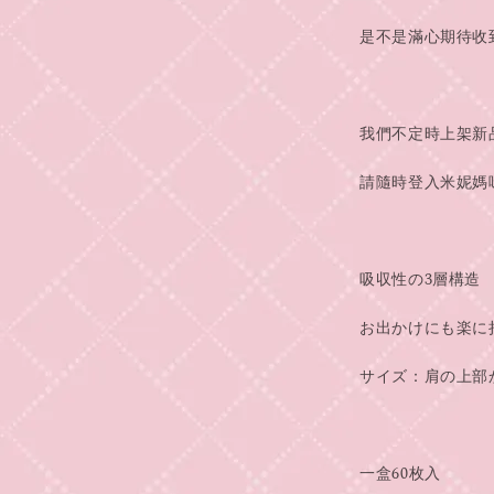
我們不定時上架新
吸収性の3層構造
お出かけにも楽に
サイズ：肩の上部から
一盒60枚入