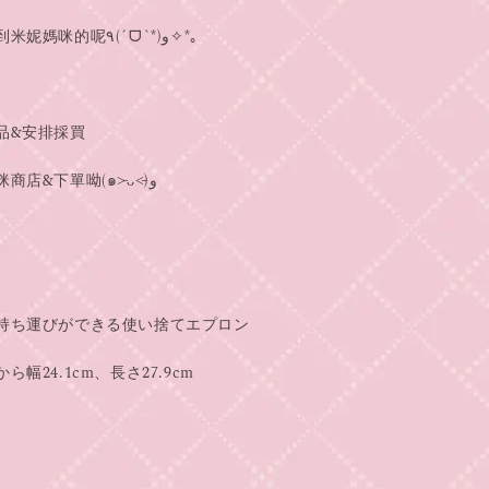
是不是滿心期待收到米妮媽咪的呢٩(ˊᗜˋ*)و✧*｡
品&安排採買
請隨時登入米妮媽咪商店&下單呦(๑˃̵ᴗ˂̵)و
持ち運びができる使い捨てエプロン
幅24.1cm、長さ27.9cm