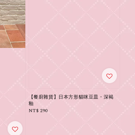
【餐廚雜貨】日本方形貓咪豆皿・深褐
釉
Regular
NT$ 290
price