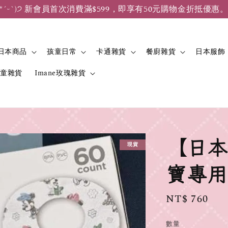
*ˊᵕˋ)੭ 新會員首次消費滿$599，即享有50元購物金折抵優惠
日本商品
孩童日常
卡通雜貨
餐廚雜貨
日本服飾
兒童雜貨
Imane玫瑰雜貨
【日本
現貨
寶專用
Regular
NT$ 760
price
數量