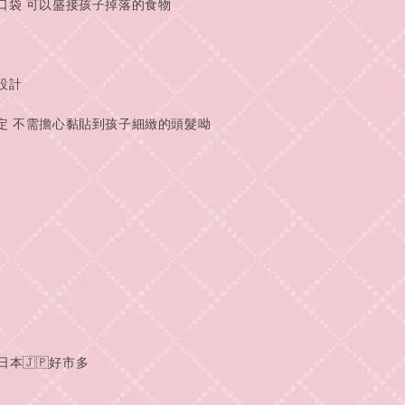
口袋 可以盛接孩子掉落的食物
設計
定 不需擔心黏貼到孩子細緻的頭髮呦
日本🇯🇵好市多