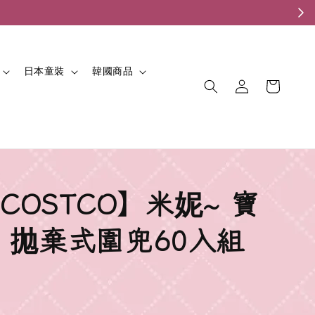
。
日本童裝
韓國商品
COSTCO】米妮~ 寶
 拋棄式圍兜60入組