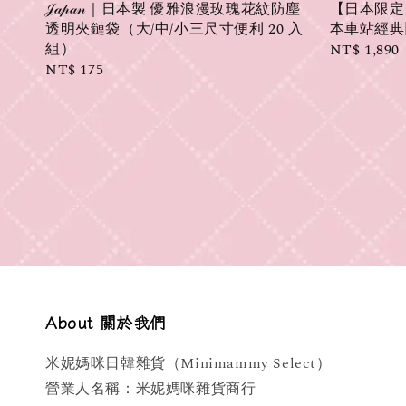
𝒥𝒶𝓅𝒶𝓃｜日本製 優雅浪漫玫瑰花紋防塵
【日本限定
透明夾鏈袋（大/中/小三尺寸便利 20 入
本車站經典
組）
Regular
NT$ 1,890
Regular
NT$ 175
price
price
About 關於我們
米妮媽咪日韓雜貨（Minimammy Select）
營業人名稱：米妮媽咪雜貨商行