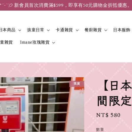
*ˊᵕˋ)੭ 新會員首次消費滿$599，即享有50元購物金折抵優惠
日本商品
孩童日常
卡通雜貨
餐廚雜貨
日本服飾
兒童雜貨
Imane玫瑰雜貨
【日本
現貨
間限定
Regular
NT$ 580
price
數量