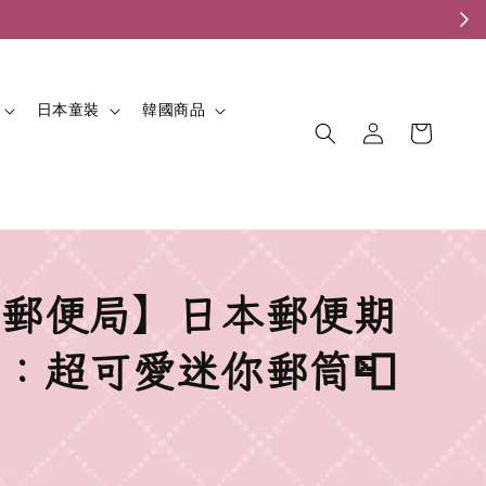
。
日本童裝
韓國商品
郵便局】日本郵便期
：超可愛迷你郵筒📮