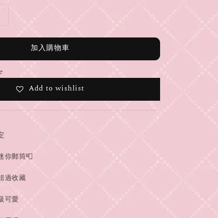
加入購物車
e
Add to wishlist
定
迷你郵筒📮
錯過收藏
級可愛