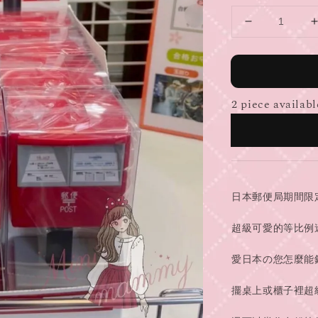
2 piece availabl
日本郵便局期間限
超級可愛的等比例
愛日本の您怎麼能
擺桌上或櫃子裡超