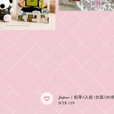
𝒥𝒶𝓅𝒶𝓃｜鉛筆5入組 (女孩/2B/
Regular
NT$ 139
price