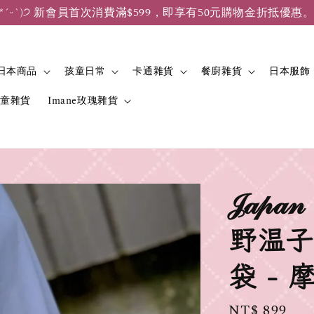
*ˊᵕˋ)੭ 新會員首次消費滿$599，即享有50元購物金折抵優惠
日本商品
孩童日常
卡通雜貨
餐廚雜貨
日本服飾
兒童雜貨
Imane玫瑰雜貨
𝒥𝒶𝓅
野温子
袋 - 
Regular
NT$ 899