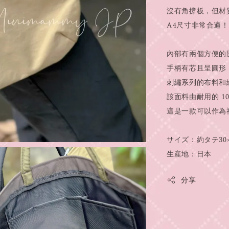
沒有角撐板，但材
A4尺寸非常合適！
內部有兩個方便的
手柄有芯且呈圓形
刺繡系列的布料和
該面料由耐用的 1
這是一款可以作為
サイズ：約タテ30×
生産地：日本
分享