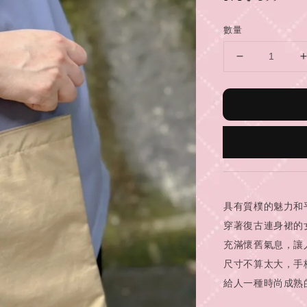
price
數量
具有質樸的魅力和
穿著復古連身裙的
充滿懷舊氣息，讓
尺寸不算太大，手
給人一種時尚成熟