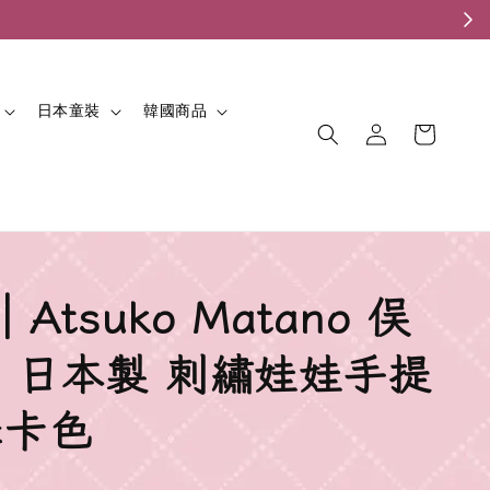
。
日本童裝
韓國商品
𝒶𝓃｜Atsuko Matano 俣
 日本製 刺繡娃娃手提
摩卡色