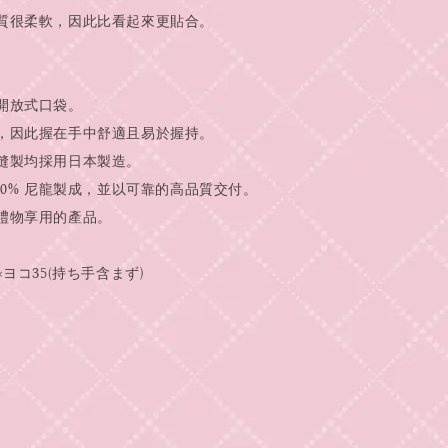
質很柔軟，因此比看起來更貼合。
開放式口袋。
，因此握在手中舒適且易於握持。
縫製均採用日本製造。
00% 尼龍製成，並以可靠的高品質交付。
禮物享用的產品。
ヨコ35(持ち手含まず)