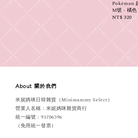
Pokémo
M號 - 橘色
Regular
NT$ 320
price
About 關於我們
米妮媽咪日韓雜貨（Minimammy Select）
營業人名稱：米妮媽咪雜貨商行
統一編號：91706596
（免用統一發票）