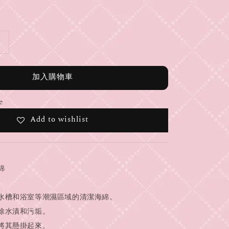
加入購物車
e
Add to wishlist
綿
水槽和浴室等潮濕區域的清潔海綿。
除水漬和污垢。
將其懸掛起來。