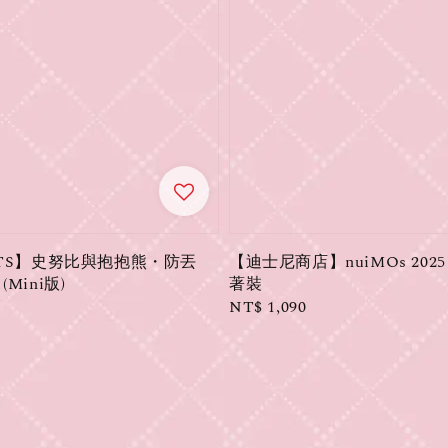
UTS】史努比與抱抱熊・防丟
【迪士尼商店】nuiMOs 202
Mini版)
著裝
Regular
NT$ 1,090
price