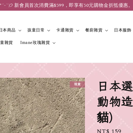
*ˊᵕˋ)੭ 新會員首次消費滿$599，即享有50元購物金折抵優惠
日本商品
孩童日常
卡通雜貨
餐廚雜貨
日本服飾
兒童雜貨
Imane玫瑰雜貨
日本選
現貨
動物造
貓)
Regular
NT$ 159