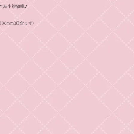
作為小禮物哦♪
xH36mm(紐含まず)