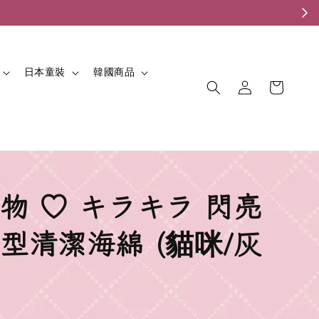
。
日本童裝
韓國商品
物 ♡ キラキラ 閃亮
型清潔海綿 (貓咪/灰