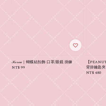
𝒦ℴ𝓇ℯ𝒶｜蝴蝶結扣飾 口罩/眼鏡 掛鍊
【PEAN
背掛鑰匙夾 (
Regular
NT$ 99
Regular
NT$ 480
price
price