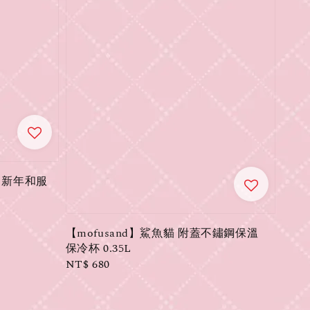
5 新年和服
【mofusand】鯊魚貓 附蓋不鏽鋼保溫
保冷杯 0.35L
Regular
NT$ 680
price