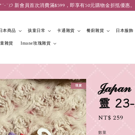
*ˊᵕˋ)੭ 新會員首次消費滿$599，即享有50元購物金折抵優惠
日本商品
孩童日常
卡通雜貨
餐廚雜貨
日本服飾
兒童雜貨
Imane玫瑰雜貨
𝒥𝒶
現貨
靈 23
Regular
NT$ 259
price
數量