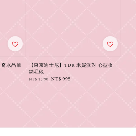
世奇水晶筆
【東京迪士尼】TDR 米妮派對 心型收
納毛毯
Regular
Sale
NT$ 995
NT$ 1,990
price
price