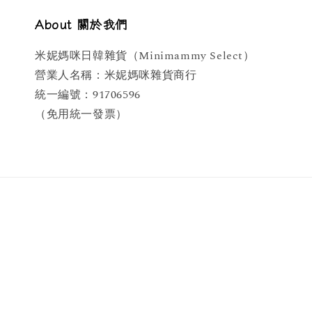
About 關於我們
米妮媽咪日韓雜貨（Minimammy Select）
營業人名稱：米妮媽咪雜貨商行
統一編號：91706596
（免用統一發票）