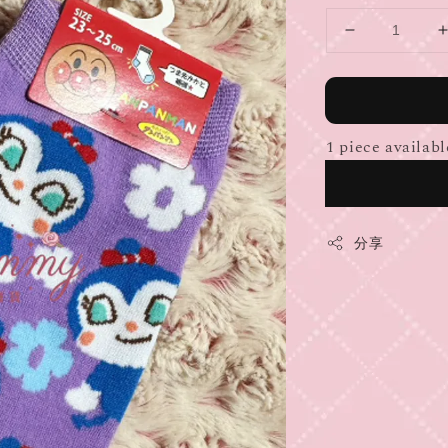
1 piece availabl
分享