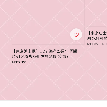
【東京迪士尼
列 水杯杯
Regular
Sa
NT
NT$ 850
price
pr
【東京迪士尼】TDS 海洋20周年 閃耀
時刻 米奇與好朋友餅乾罐 (空罐)
Regular
NT$ 399
price