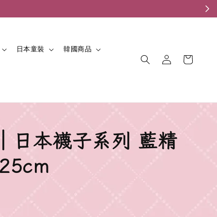
。
日本童裝
韓國商品
𝓅𝒶𝓃｜日本襪子系列 藍精
-25cm