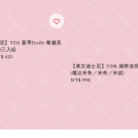
】TDS 夏季Duffy 餐廳系
墊三入組
le
$ 425
ice
【東京迪士尼】TDR 施華洛
(魔法米奇／米奇／米妮)
Regular
NT$ 990
price