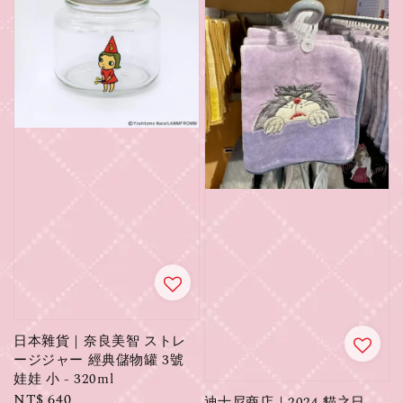
日本雜貨｜奈良美智 ストレ
ージジャー 經典儲物罐 3號
娃娃 小 - 320ml
Regular
NT$ 640
迪士尼商店｜2024 貓之日