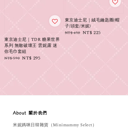
東京迪士尼｜絨毛鑰匙圈(帽
子/頭套/米妮)
Regular
Sale
NT$ 225
NT$ 450
price
price
東京迪士尼｜TDR 糖果世界
系列 無敵破壞王 雲妮露 迷
你毛巾套組
Regular
Sale
NT$ 295
NT$ 590
price
price
About 關於我們
米妮媽咪日韓雜貨（Minimammy Select）