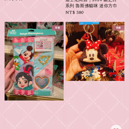
price
系列 魯斯佛貓咪 迷你方巾
Regular
NT$ 380
price
現貨
現貨