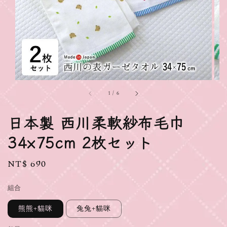
1
/
6
日本製 西川柔軟紗布毛巾
34×75cm 2枚セット
Regular
NT$ 690
price
組合
熊熊+貓咪
兔兔+貓咪