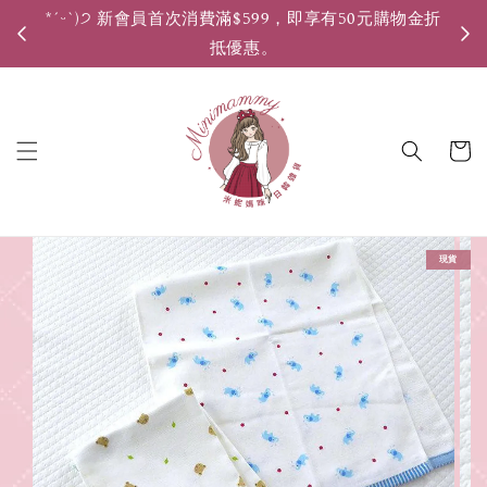
*ˊᵕˋ)੭ 新會員首次消費滿$599，即享有50元購物金折
*ˊ
抵優惠。
現貨