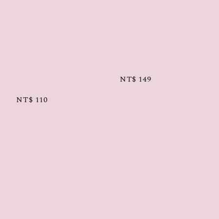
Regular 
price
NT$ 149
NT$ 110