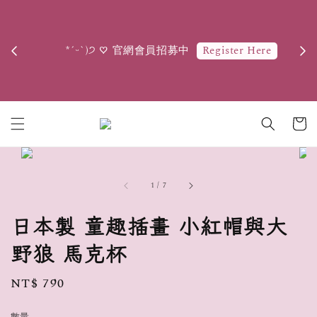
        *ˊᵕˋ)੭ 新會員首次消費滿$599，即享有
Register Here
        *ˊᵕˋ)੭ ♡ 官網會員招募中

1
/
7
日本製 童趣插畫 小紅帽與大
野狼 馬克杯
Regular
NT$ 790
price