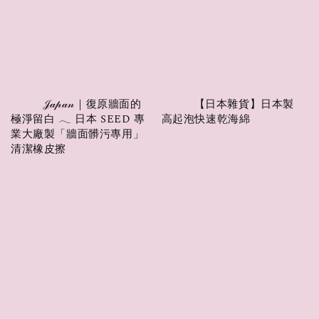
          𝒥𝒶𝓅𝒶𝓃｜復原牆面的
          【日本雜貨】日本製 
極淨留白 𓂃 日本 SEED 專
高起泡快速乾海綿

業大廠製「牆面髒污專用」
清潔橡皮擦

Regular 
price