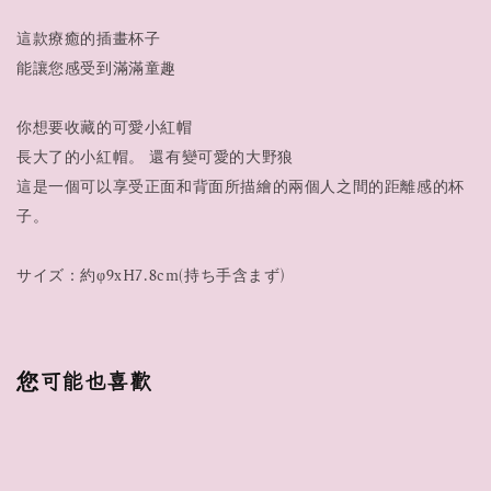
這款療癒的插畫杯子
能讓您感受到滿滿童趣
你想要收藏的可愛小紅帽
長大了的小紅帽。 還有變可愛的大野狼
這是一個可以享受正面和背面所描繪的兩個人之間的距離感的杯
子。
サイズ：約φ9xH7.8cm(持ち手含まず)
您可能也喜歡