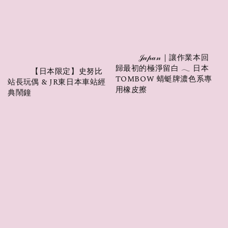
          𝒥𝒶𝓅𝒶𝓃｜讓作業本回
歸最初的極淨留白 𓂃 日本 
          【日本限定】史努比
TOMBOW 蜻蜓牌濃色系專
站長玩偶 & JR東日本車站經
用橡皮擦

典鬧鐘

Regular 
Regular 