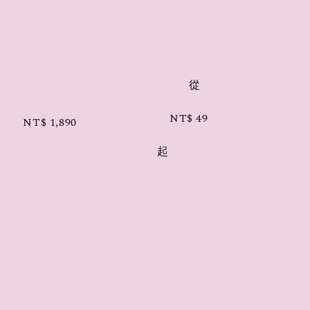
price
price
          從

NT$ 49
NT$ 1,890
起
