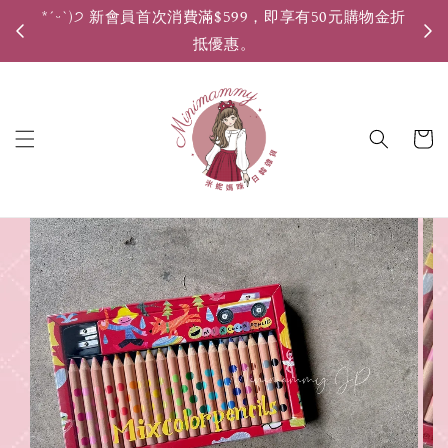
*ˊᵕˋ)੭ 新會員首次消費滿$599，即享有50元購物金折
*ˊ
抵優惠。