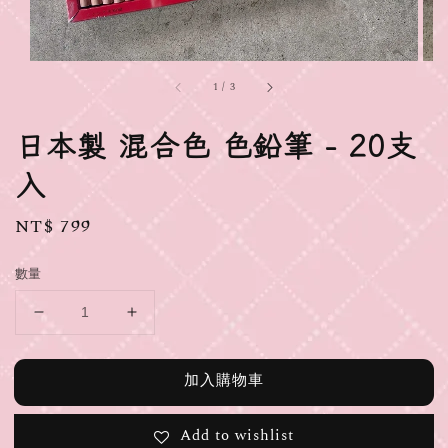
1
/
3
日本製 混合色 色鉛筆 - 20支
入
Regular
NT$ 799
price
數量
加入購物車
Add to wishlist