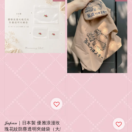
𝒥𝒶𝓅𝒶𝓃｜日本製 優雅浪漫玫
瑰花紋防塵透明夾鏈袋（大/