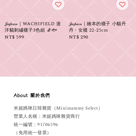
𝒥𝒶𝓅𝒶𝓃｜WACHIFIELD 達
𝒥𝒶𝓅𝒶𝓃｜繪本的襪子 小貓丹
洋貓刺繡襪子3色組 🧦🐟
丹・女襪 22-25cm
Regular
NT$ 599
Regular
NT$ 290
price
price
About 關於我們
米妮媽咪日韓雜貨（Minimammy Select）
營業人名稱：米妮媽咪雜貨商行
統一編號：91706596
（免用統一發票）