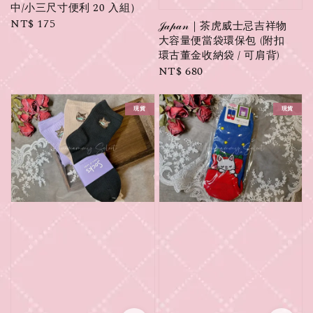
中/小三尺寸便利 20 入組）
Regular
NT$ 175
𝒥𝒶𝓅𝒶𝓃｜茶虎威士忌吉祥物
price
大容量便當袋環保包 (附扣
環古董金收納袋 / 可肩背)
Regular
NT$ 680
price
現貨
現貨