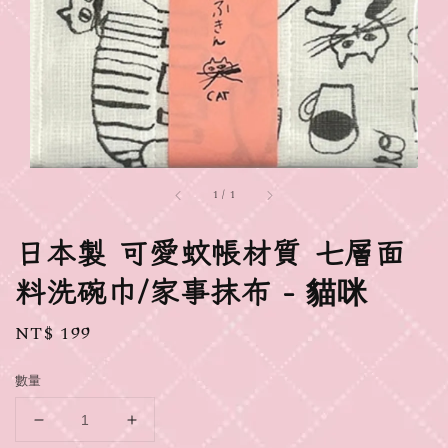
1
/
1
日本製 可愛蚊帳材質 七層面
料洗碗巾/家事抹布 - 貓咪
Regular
NT$ 199
price
數量