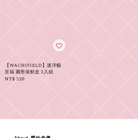
【WACHIFIELD】達洋貓
至福 圓形保鮮盒 2入組
Regular
NT$ 520
price
About 關於我們