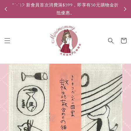
*ˊᵕˋ)੭ 新會員首次消費滿$599，即享有50元購物金折
*ˊ
抵優惠。