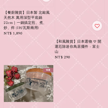
【餐廚雜貨】日本製 北歐風
天然木 萬用深型平底鍋
22cm｜一鍋搞定煎、煮、
炒、炸 (IH/瓦斯兩用)
Regular
NT$ 1,890
price
【和風雜貨】日本選物 ♡ 開
運厄除迷你鳥居擺件 - 富士
山
Regular
NT$ 290
price
現貨