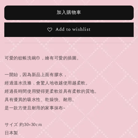
加入購物車
Add to wishlist
可愛的蚊帳洗碗巾，繪有可愛的插圖。
一開始，因為新品上面有膠水，
經過溫水洗滌，會驚人地收越使用越柔軟。
經過長時間使用變得更柔軟並具有柔軟的質地。
具有優異的吸水性、乾燥快、耐用。
是一款方便且耐用的家事抹布~
サイズ 約30×30cm
日本製