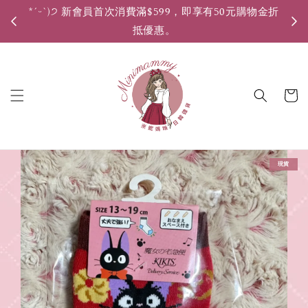
*ˊᵕˋ)੭ 新會員首次消費滿$599，即享有50元購物金折
*ˊ
抵優惠。
現貨