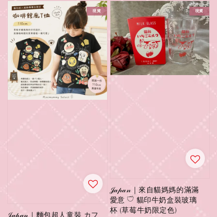
現貨
現貨
𝒥𝒶𝓅𝒶𝓃｜來自貓媽媽的滿滿
愛意 𓎩 貓印牛奶盒裝玻璃
杯 (草莓牛奶限定色)
𝒥𝒶𝓅𝒶𝓃｜麵包超人童裝 カフ