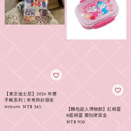
【東京迪士尼】2026 年曆
手帳系列 | 米奇與好朋友
Regular
Sale
NT$ 345
NT$ 690
【麵包超人博物館】紅精靈
price
price
&藍精靈 樂扣便當盒
Regular
NT$ 950
price