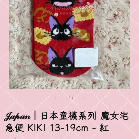
1
/
1
𝒥𝒶𝓅𝒶𝓃｜日本童襪系列 魔女宅
急便 KIKI 13-19cm - 紅