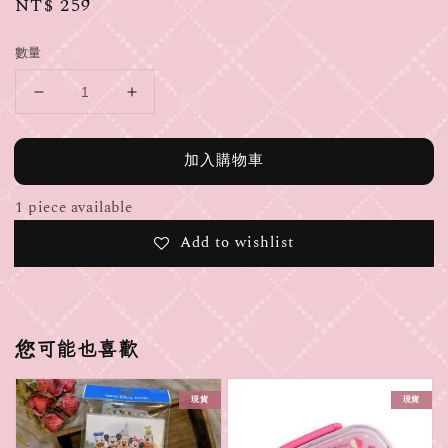
Regular
NT$ 259
price
數量
加入購物車
1 piece available
Add to wishlist
您可能也喜歡
現貨
現貨