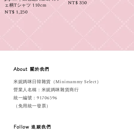
Regular
NT$ 350
ェ柄Tシャツ 110cm
price
Regular
NT$ 1,250
price
About 關於我們
米妮媽咪日韓雜貨（Minimammy Select）
營業人名稱：米妮媽咪雜貨商行
統一編號：91706596
（免用統一發票）
Follow 追蹤我們