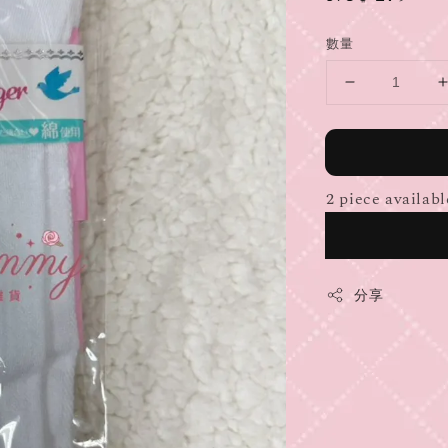
price
數量
2 piece availabl
分享