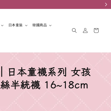
。
日本童裝
韓國商品
𝓅𝒶𝓃｜日本童襪系列 女孩
絲半統襪 16~18cm