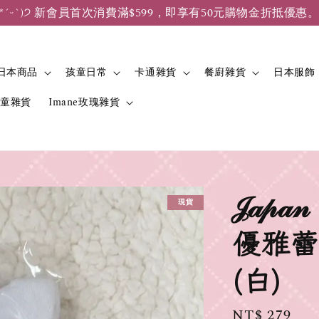
*ˊᵕˋ)੭ 新會員首次消費滿$599，即享有50元購物金折抵優惠
日本商品
孩童日常
卡通雜貨
餐廚雜貨
日本服飾
兒童雜貨
Imane玫瑰雜貨
𝒥𝒶
現貨
優雅蕾
(白)
Regular
NT$ 279