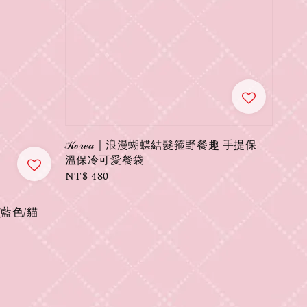
𝒦ℴ𝓇ℯ𝒶｜浪漫蝴蝶結髮箍野餐趣 手提保
溫保冷可愛餐袋
Regular
NT$ 480
price
 (藍色/貓