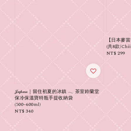
【日本麥當
(共8款/Chii
Regular
NT$ 299
price
𝒥𝒶𝓅𝒶𝓃｜留住初夏的冰鎮 𓂃 茶室鈴蘭堂
保冷保溫寶特瓶手提收納袋
(500~600ml)
Regular
NT$ 340
price