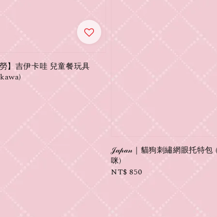
勞】吉伊卡哇 兒童餐玩具
kawa)
𝒥𝒶𝓅𝒶𝓃｜貓狗刺繡網眼托特包
咪)
Regular
NT$ 850
price