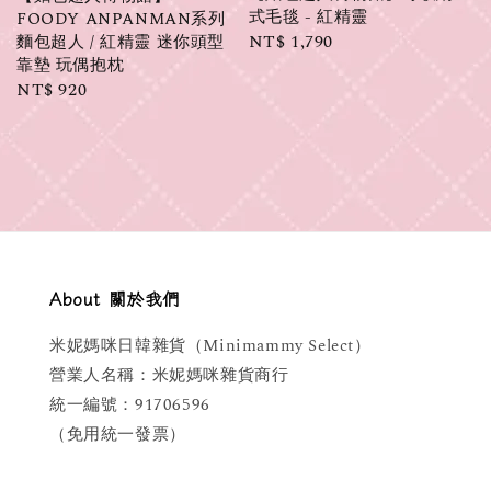
式毛毯 - 紅精靈
FOODY ANPANMAN系列
Regular
NT$ 1,790
麵包超人 / 紅精靈 迷你頭型
靠墊 玩偶抱枕
price
Regular
NT$ 920
price
About 關於我們
米妮媽咪日韓雜貨（Minimammy Select）
營業人名稱：米妮媽咪雜貨商行
統一編號：91706596
（免用統一發票）