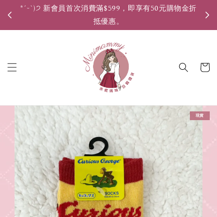
*ˊᵕˋ)੭ 新會員首次消費滿$599，即享有50元購物金折
*ˊ
抵優惠。
現貨