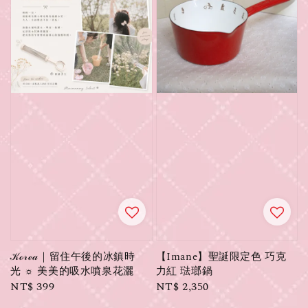
𝒦ℴ𝓇ℯ𝒶｜留住午後的冰鎮時
【Imane】聖誕限定色 巧克
光 ☼ 美美的吸水噴泉花灑
力紅 琺瑯鍋
Regular
NT$ 399
Regular
NT$ 2,350
price
price