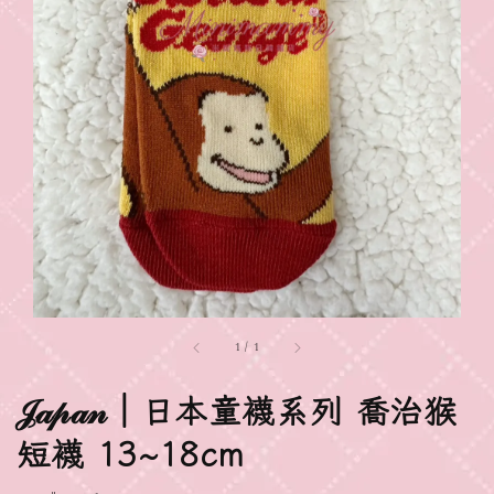
1
/
1
𝒥𝒶𝓅𝒶𝓃｜日本童襪系列 喬治猴
短襪 13~18cm