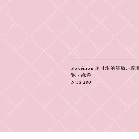
Pokémon 超可愛的滿版尼龍
號 - 綠色
Regular
NT$ 280
price