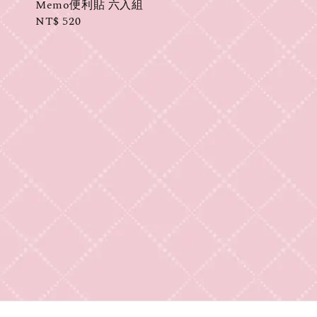
Memo便利貼 六入組
Regular
NT$ 520
price