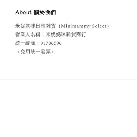
About 關於我們
米妮媽咪日韓雜貨（Minimammy Select）
營業人名稱：米妮媽咪雜貨商行
統一編號：91706596
（免用統一發票）