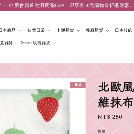
*ˊᵕˋ)੭ 新會員首次消費滿$599，即享有50元購物金折抵優惠
日本商品
孩童日常
卡通雜貨
餐廚雜貨
日本服飾
兒童雜貨
Imane玫瑰雜貨
北歐風
現貨
維抹布 
Regular
NT$ 250
price
數量