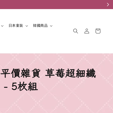
。
日本童裝
韓國商品
平價雜貨 草莓超細纖
- 5枚組