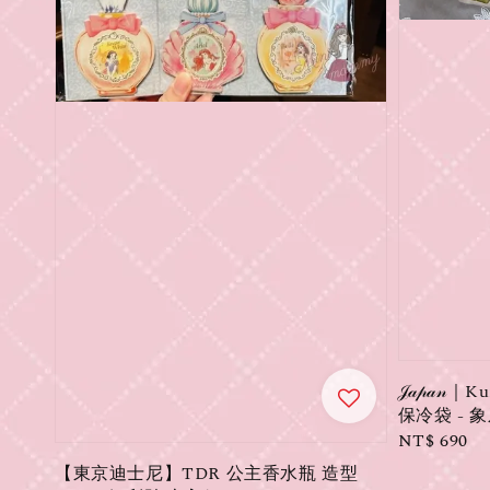
𝒥𝒶𝓅𝒶
保冷袋 - 
Regular
NT$ 690
price
【東京迪士尼】TDR 公主香水瓶 造型