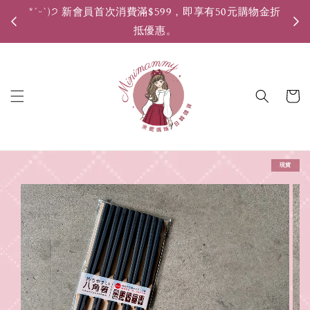
*ˊᵕˋ)੭ 新會員首次消費滿$599，即享有50元購物金折
*ˊ
抵優惠。
現貨