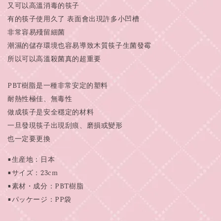
又可以高溫消毒的筷子
有的筷子使用久了 表面會出現許多小凹槽
非常容易殘留細菌
潮濕的儲存環境也容易導致木質筷子生菌發霉
所以可以高溫殺菌真的超重要
PBT樹脂是一種非常安定的塑料
耐熱性極佳、無毒性
做成筷子是安全穩定的材料
一旦發現筷子出現刮痕、磨損或變形
也一定要更換
■生産地：日本
■サイズ：23cm
■素材・成分：PBT樹脂
■パッケージ：PP袋