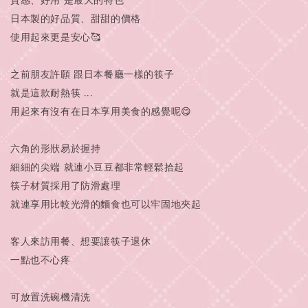
質感、好用 是最大的特色
日本製的好品質、甜甜的價格
使用起來更是安心🥰
之前朋友許願 跟日本餐廳一樣的筷子
就是這款耐熱筷 ...
用起來有沒有在日本享用美食的感覺呢😋
六角的形狀易於握持
細細的尖端 就連小豆豆都非常輕鬆拾起
筷子材質採用了防滑處理
就連享用比較光滑的麵食也可以牢固地夾起
客人來訪用餐、想要讓筷子退休
一點也不心疼
可放置洗碗機清洗