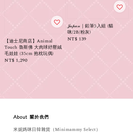
𝒥𝒶𝓅𝒶𝓃｜鉛筆5入組 (貓
咪/2B/粉灰)
Regular
NT$ 139
【迪士尼商店】Animal
price
Touch 魯斯佛 大肉球紓壓絨
毛娃娃 (35cm 抱枕玩偶)
Regular
NT$ 1,290
price
About 關於我們
米妮媽咪日韓雜貨（Minimammy Select）