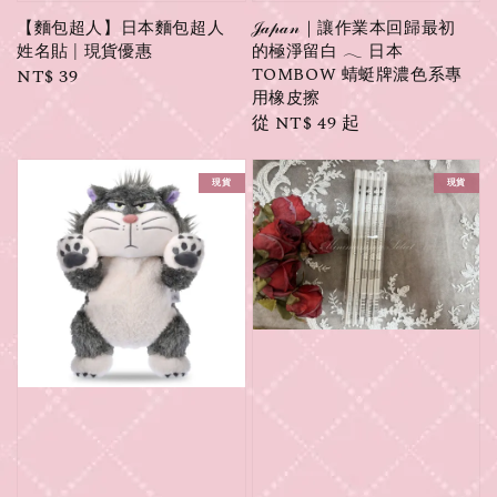
【麵包超人】日本麵包超人
𝒥𝒶𝓅𝒶𝓃｜讓作業本回歸最初
姓名貼 | 現貨優惠
的極淨留白 𓂃 日本
TOMBOW 蜻蜓牌濃色系專
Regular
NT$ 39
用橡皮擦
price
Regular
從
NT$ 49
起
price
現貨
現貨