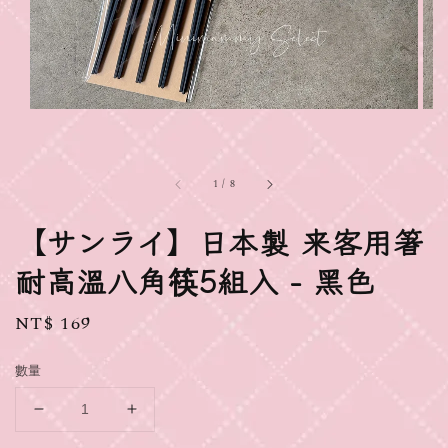
1
/
8
【サンライ】日本製 来客用箸
耐高溫八角筷5組入 - 黑色
Regular
NT$ 169
price
數量