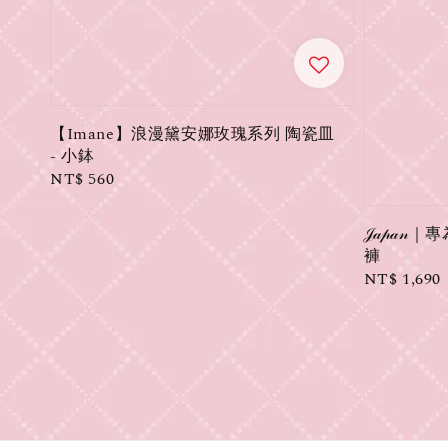
【Imane】浪漫黛安娜玫瑰系列 陶瓷皿
- 小鉢
Regular
NT$ 560
price
𝒥𝒶𝓅
褲
Regular
NT$ 1,690
price