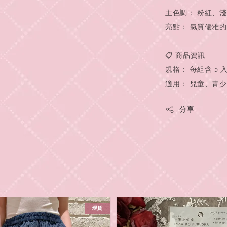
主色調： 粉紅、
亮點： 氣質優雅
📋 商品資訊
規格： 每組含 5 
適用： 兒童、青
分享
現貨