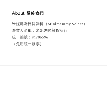
About 關於我們
米妮媽咪日韓雜貨（Minimammy Select）
營業人名稱：米妮媽咪雜貨商行
統一編號：91706596
（免用統一發票）