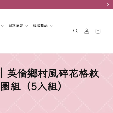
。
日本童裝
韓國商品
𝓅𝒶𝓃｜英倫鄉村風碎花格紋
圈組（5入組）