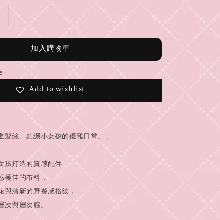
加入購物車
e
Add to wishlist
進髮絲，點綴小女孩的優雅日常。」
女孩打造的質感配件
感極佳的布料，
花與清新的野餐感格紋，
層次與層次感。