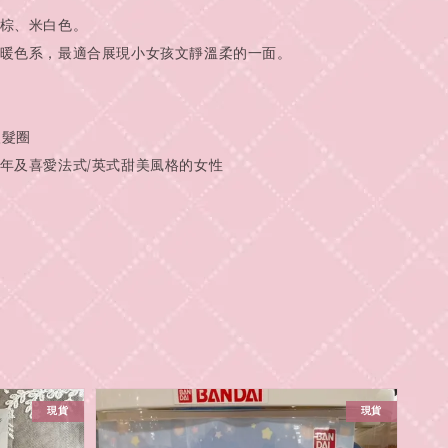
淺棕、米白色。
的暖色系，最適合展現小女孩文靜溫柔的一面。
入髮圈
少年及喜愛法式/英式甜美風格的女性
現貨
現貨