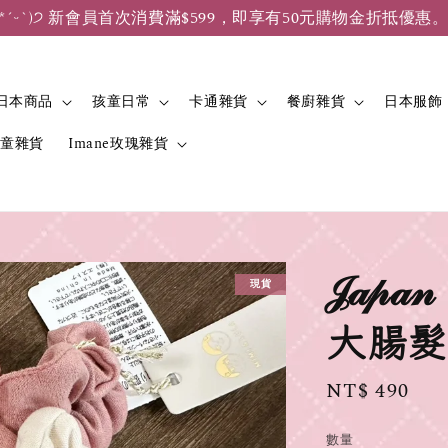
*ˊᵕˋ)੭ 新會員首次消費滿$599，即享有50元購物金折抵優惠
日本商品
孩童日常
卡通雜貨
餐廚雜貨
日本服飾
兒童雜貨
Imane玫瑰雜貨
𝒥𝒶
現貨
大腸髮
Regular
NT$ 490
price
數量