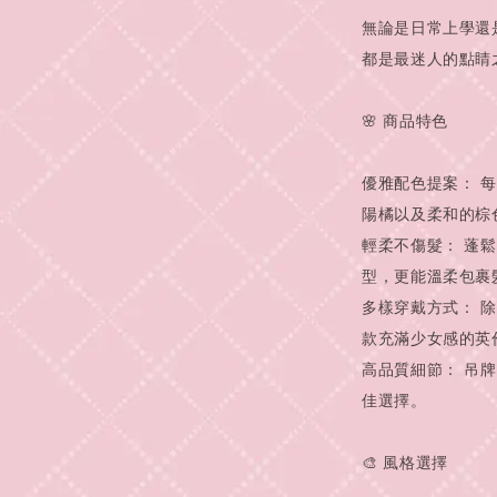
無論是日常上學還
都是最迷人的點睛
🌸 商品特色
優雅配色提案： 
陽橘以及柔和的棕
輕柔不傷髮： 蓬
型，更能溫柔包裹
多樣穿戴方式： 
款充滿少女感的英
高品質細節： 吊
佳選擇。
🎨 風格選擇