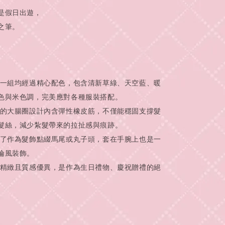
是假日出遊，
之筆。
每一組均經過精心配色，包含清新草綠、天空藍、暖
色與米色調，完美應對各種服裝搭配。
鬆的大腸圈設計內含彈性橡皮筋，不僅能穩固支撐髮
髮絲，減少紮髮帶來的拉扯感與痕跡。
除了作為髮飾點綴馬尾或丸子頭，套在手腕上也是一
倫風裝飾。
牌精緻且質感優異，是作為生日禮物、慶祝贈禮的絕