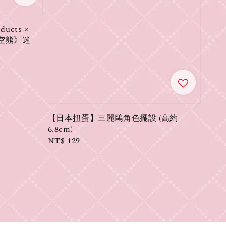
ucts ×
星空熊》迷
【日本扭蛋】三麗鷗角色擺設 (高約
6.8cm)
Regular
NT$ 129
price