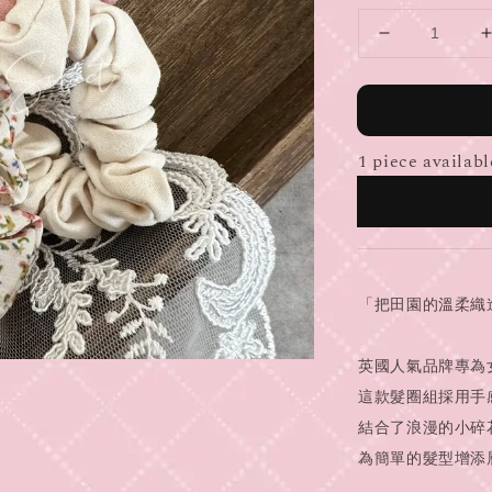
1 piece availabl
「把田園的溫柔織
英國人氣品牌專為
這款髮圈組採用手
結合了浪漫的小碎
為簡單的髮型增添