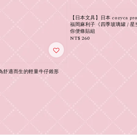
【日本文具】日本 cozyca prod
福岡麻利子《四季玻璃罐 / 
你便條貼組
Regular
NT$ 260
price
𝓃｜專為舒適而生的輕量牛仔錐形