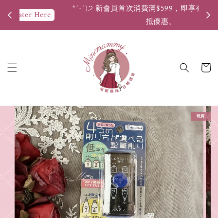
*ˊᵕˋ)੭ 新會員首次消費滿$599，即享有50元購物金折
*ˊ
抵優惠。
現貨