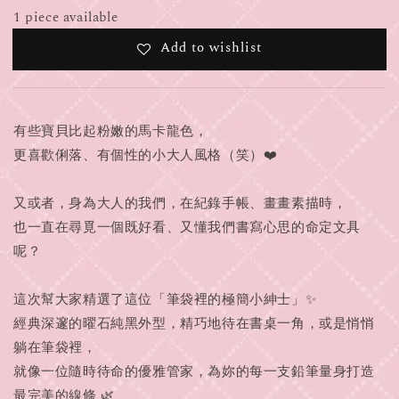
1 piece available
Add to wishlist
有些寶貝比起粉嫩的馬卡龍色，
更喜歡俐落、有個性的小大人風格（笑）❤️
又或者，身為大人的我們，在紀錄手帳、畫畫素描時，
也一直在尋覓一個既好看、又懂我們書寫心思的命定文具
呢？
這次幫大家精選了這位「筆袋裡的極簡小紳士」✨
經典深邃的曜石純黑外型，精巧地待在書桌一角，或是悄悄
躺在筆袋裡，
就像一位隨時待命的優雅管家，為妳的每一支鉛筆量身打造
最完美的線條 🌿