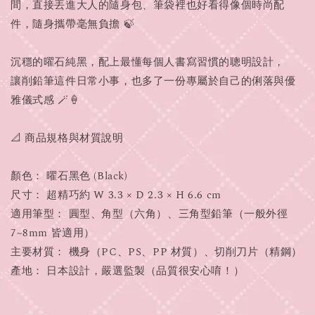
間，直接丟進大人的隨身包、筆袋裡也好看得像個時尚配
件，隨身攜帶毫無負擔 🍃
沉穩的曜石純黑，配上最懂每個人書寫習慣的聰明設計，
讓削鉛筆這件日常小事，也多了一份專屬於自己的俐落與優
雅儀式感 🪄🍦
📐 商品規格與材質說明
顏色： 曜石黑色 (Black)
尺寸： 超精巧約 W 3.3 × D 2.3 × H 6.6 cm
適用筆型： 圓型、角型（六角）、三角型鉛筆（一般外徑
7~8mm 皆適用）
主要材質： 機身（PC、PS、PP 材質）、切削刀片（精鋼）
產地： 日本設計，嚴選監製（品質很安心唷！）