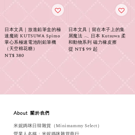
日本文具｜放進鉛筆盒的極
日本文具｜留在本子上的集
速魔術 KUTSUWA Spimo
屑魔法 𓂃 日本 Kutsuwa 柔
掌心系極速電池削鉛筆機
和動物系列 磁力橡皮擦
（天空棉花糖）
Regular
從
NT$ 99
起
Regular
NT$ 380
price
price
About 關於我們
米妮媽咪日韓雜貨（Minimammy Select）
營業人名稱：米妮媽咪雜貨商行