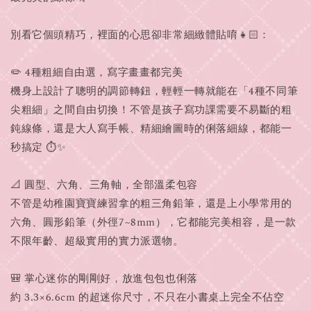
別看它個頭精巧，裡面的心思卻非常細緻體貼唷👧🏻：
✏️ 4種粗細自由選，寫字畫畫都完美
機身上設計了聰明的調節轉鈕，輕輕一轉就能在「4種不同筆
尖粗細」之間自由切換！不管是孩子寫功課需要不易斷的粗
鈍線條，還是大人寫手帳、精細繪圖時的俐落細線，都能一
秒搞定 ⏱️✨
📐 圓型、六角、三角軸，全部溫柔包容
不管是幼稚園寶寶練習拿的粗三角鉛筆，還是上小學常用的
六角、圓形鉛筆（外徑7~8mm），它都能完美相容，是一款
不限年齡、超級實用的實力派選物。
🎒 掌心迷你的剛剛好，放進包包也俐落
約 3.3×6.6cm 的超迷你尺寸，不只在小書桌上完全不佔空