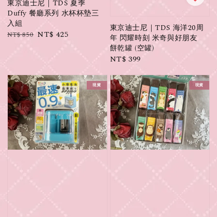
東京迪士尼｜TDS 夏季
Duffy 餐廳系列 水杯杯墊三
入組
東京迪士尼｜TDS 海洋20周
Regular
Sale
NT$ 425
NT$ 850
年 閃耀時刻 米奇與好朋友
price
price
餅乾罐 (空罐)
Regular
NT$ 399
price
現貨
現貨