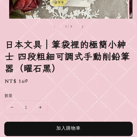
1
/
3
日本文具｜筆袋裡的極簡小紳
士 四段粗細可調式手動削鉛筆
器（曜石黑）
Regular
NT$ 169
price
數量
加入購物車