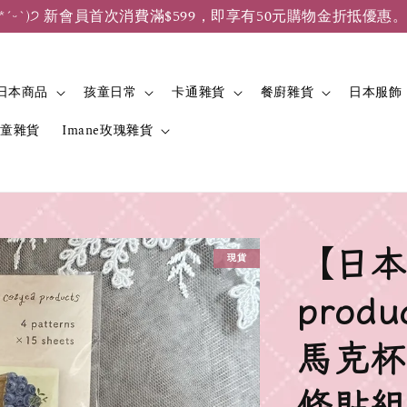
*ˊᵕˋ)੭ 新會員首次消費滿$599，即享有50元購物金折抵優惠
日本商品
孩童日常
卡通雜貨
餐廚雜貨
日本服飾
兒童雜貨
Imane玫瑰雜貨
【日本
現貨
prod
馬克杯
條貼組