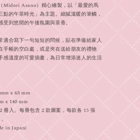
Midori Asano）精心繪製，以「最愛的馬
三點的午茶時光」為主題。細膩溫暖的筆觸，
感受到悠閒的午後氛圍與茶香。
常適合寫下一句短短的問候，貼在準備給家人
在手帳的空白處，或是夾在送給朋友的禮物
手感溫度的可愛插畫，為日常增添迷人的生活
m x 63 mm
 x 140 mm
 冊入。每冊包含 2 款圖案，每款各 15 張
）。
in Japan)