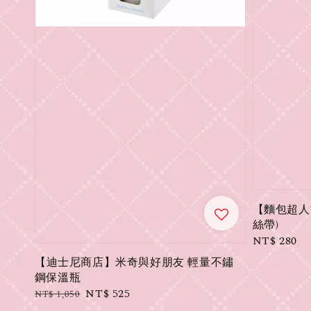
【麵包超人
絲帶)
Regular
NT$ 280
price
【迪士尼商店】米奇與好朋友 輕量不鏽
鋼保溫瓶
Regular
Sale
NT$ 525
NT$ 1,050
price
price