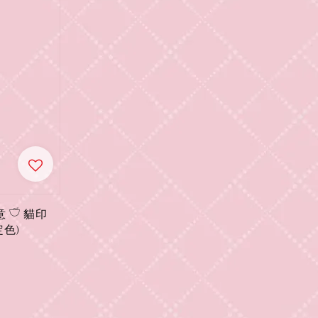
意 𓎩 貓印
色)