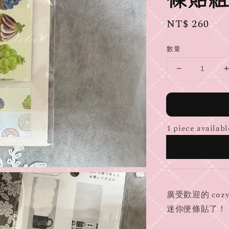
Regular
NT$ 260
price
數量
1 piece availabl
廣受歡迎的 coz
迷你便條貼了！