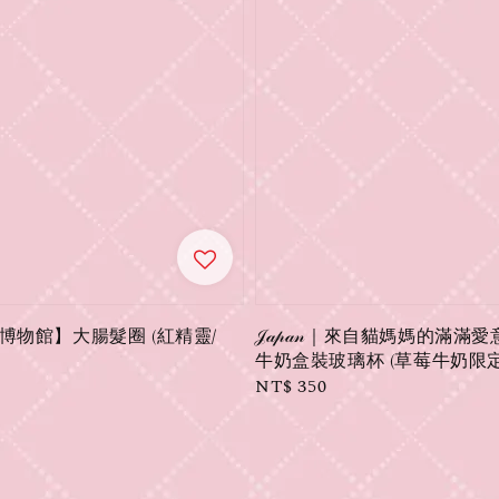
博物館】大腸髮圈 (紅精靈/
𝒥𝒶𝓅𝒶𝓃｜來自貓媽媽的滿滿愛
牛奶盒裝玻璃杯 (草莓牛奶限定
Regular
NT$ 350
price