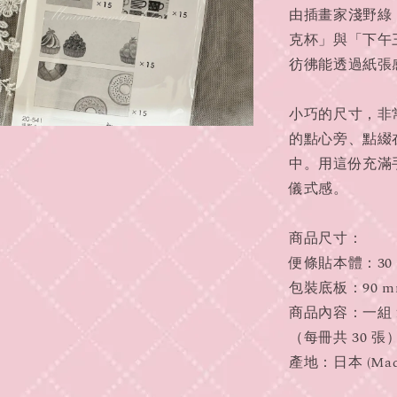
由插畫家淺野綠（
克杯」與「下午
彷彿能透過紙張
小巧的尺寸，非
的點心旁、點綴
中。用這份充滿
儀式感。
商品尺寸：
便條貼本體：30 m
包裝底板：90 mm
商品內容：一組 2
（每冊共 30 張
產地：日本 (Made 