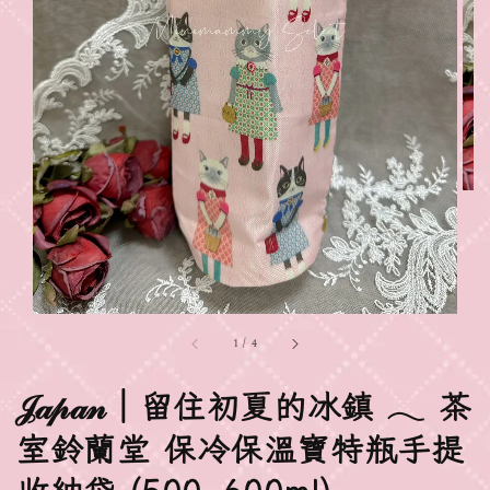
1
/
4
𝒥𝒶𝓅𝒶𝓃｜留住初夏的冰鎮 𓂃 茶
室鈴蘭堂 保冷保溫寶特瓶手提