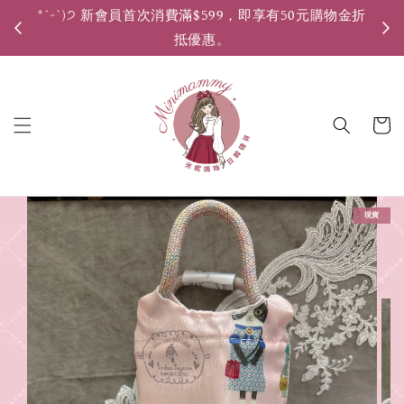
*ˊᵕˋ)੭ 新會員首次消費滿$599，即享有50元購物金折
*ˊ
抵優惠。
現貨