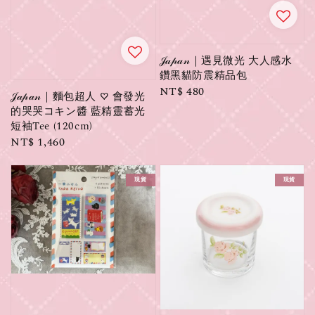
𝒥𝒶𝓅𝒶𝓃｜遇見微光 大人感水
鑽黑貓防震精品包
Regular
NT$ 480
𝒥𝒶𝓅𝒶𝓃｜麵包超人 ♡ 會發光
price
的哭哭コキン醬 藍精靈蓄光
短袖Tee (120cm)
Regular
NT$ 1,460
price
現貨
現貨