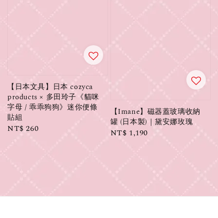
【日本文具】日本 cozyca
products × 多田玲子《貓咪
字母 / 乖乖狗狗》迷你便條
【Imane】磁器蓋玻璃收納
貼組
罐 (日本製)｜黛安娜玫瑰
Regular
NT$ 260
Regular
NT$ 1,190
price
price