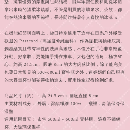
墊，擁有優秀的厚度與阻熱結構，能牢牢鎖住飲料剛從冰箱
拿出來時的溫柔冰鎮感。不管是剛買的冰礦泉水、茶飲，都
能在熱浪來襲的季節裡，長時間維持著令人喜悅的冰涼 ☼
在機能細節與面料上，袋口特別選用了近年在日系戶外極受
歡迎的 Paracord（高強度傘繩面料） 作為提把與抽繩底架。
觸感結實且帶有率性的洗練高級感，不僅拎在手心非常輕盈
好動、好拿取，更能隨手掛在推車、大包包的邊角，極致省
心。約高 24.5cm、圓底 8cm 的大方俐落比例，除了能完美
包覆日常常見的 500~600ml 寶特瓶之外，連媽媽們自己現有
的大容量杯也能妥善收納進去，實用性拿捏得恰到好處。
商品尺寸（約）： 高 24.5 cm × 圓底直徑 8 cm
主要材料成分： 外層：聚酯纖維 100% ｜ 襯裡：鋁箔保冷保
溫墊
適用範圍目安： 市售 500ml ~ 600ml 寶特瓶、隨身不鏽鋼
杯、大玻璃保溫杯