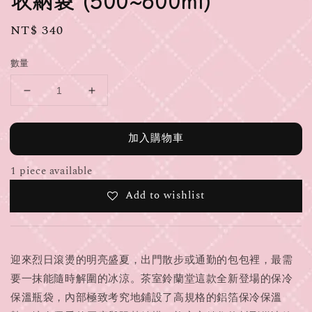
收納袋 (500~600ml)
Regular
NT$ 340
price
數量
加入購物車
1 piece available
Add to wishlist
迎來烈日滾燙的明亮盛夏，出門散步或通勤的包包裡，最需
要一抹能隨時解圍的冰涼。茶室鈴蘭堂這款全新登場的保冷
保溫瓶袋，內部極致考究地鋪設了高規格的鋁箔保冷保溫