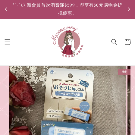
*ˊᵕˋ)੭ 新會員首次消費滿$599，即享有50元購物金折
*ˊ
抵優惠。
現貨