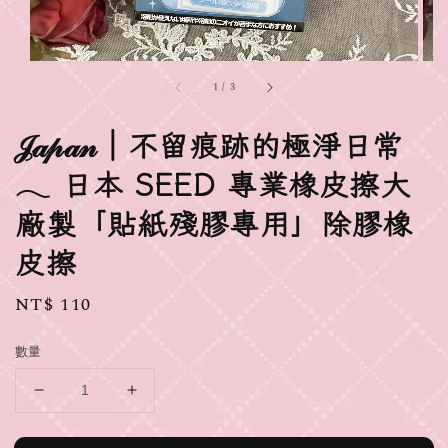
1
/
3
𝒥𝒶𝓅𝒶𝓃｜不留痕跡的極淨日常
𓂃 日本 SEED 專業橡皮擦大
廠製「貼紙殘膠專用」除膠橡
皮擦
Regular
NT$ 110
price
數量