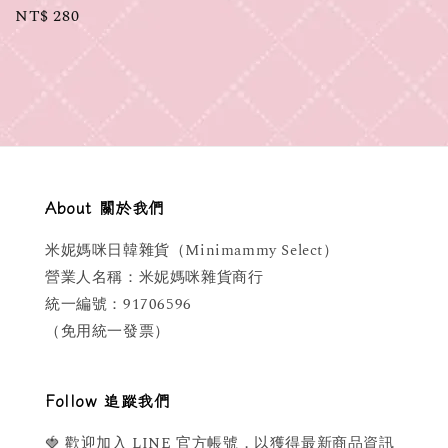
Regular
NT$ 280
price
About 關於我們
米妮媽咪日韓雜貨（Minimammy Select）
營業人名稱：米妮媽咪雜貨商行
統一編號：91706596
（免用統一發票）
Follow 追蹤我們
🍓 歡迎加入 LINE 官方帳號，以獲得最新商品資訊