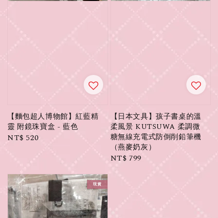
【麵包超人博物館】紅藍精
【日本文具】孩子書桌的溫
靈 附鏡珠寶盒 - 藍色
柔風景 KUTSUWA 柔調微
糖無線充電式防倒削鉛筆機
Regular
NT$ 520
（燕麥奶灰）
price
Regular
NT$ 799
price
現貨