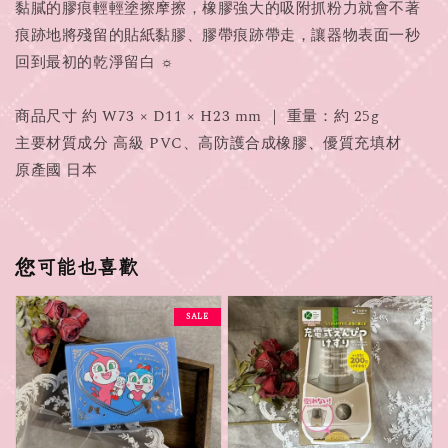
黏膩的膠痕輕輕塗擦摩擦，橡膠強大的吸附抓粉力就會不著
痕跡地將殘留的貼紙黏膠、膠帶痕跡帶走，讓器物表面一秒
回到最初的乾淨留白 ☼
商品尺寸 約 W73 × D11 × H23 mm ｜ 重量：約 25g
主要材質成分 高級 PVC、高防護合成橡膠、優質充填材
原產國 日本
您可能也喜歡
SALE