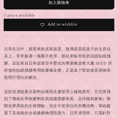
加入購物車
1 piece available
Add to wishlist
日常生活中，新買來的居家器皿、玻璃器皿或孩子的文具玩
具上，常常黏著一塊撕不乾淨、摸起來黏答答的頑固貼紙殘
膠。這款來自日本超過百年歷史的專業橡皮擦大廠 SEED 所
研發的貼紙殘膠專用除膠橡皮擦，正是為了幫妳復原器物表
面而打理出的解法。
這款清潔提案在面料結構與去膠原理上極致講究。它完美揮
別了傳統化學除膠劑容易損傷塑膠表面、且伴隨刺鼻嗆）難
聞化學異味的生硬體驗，完全不使用任何有機溶劑，單純嚴
選了高規格的合成橡膠物理防護力。日常清理時，只需針對