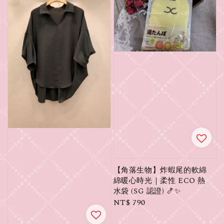
【角落生物】炸蝦尾的軟綿
綿暖心時光｜柔性 ECO 熱
水袋 (SG 認證) 🍤✨
Regular
NT$ 790
price