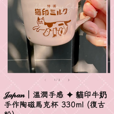
1
/
2
𝒥𝒶𝓅𝒶𝓃｜溫潤手感 ✦ 貓印牛奶
手作陶磁馬克杯 330ml (復古