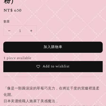
粉)
Regular
NT$ 650
price
數量
加入購物車
1 piece available
Add to wishlist
「像是一顆圓滾滾的草莓巧克力，在將近千度的窯爐裡溫柔
化開。
日本美濃燒職人施展了美感魔法，