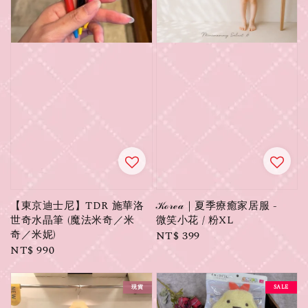
【東京迪士尼】TDR 施華洛
𝒦ℴ𝓇ℯ𝒶｜夏季療癒家居服 -
世奇水晶筆 (魔法米奇／米
微笑小花 / 粉XL
奇／米妮)
Regular
NT$ 399
Regular
NT$ 990
price
price
現貨
SALE