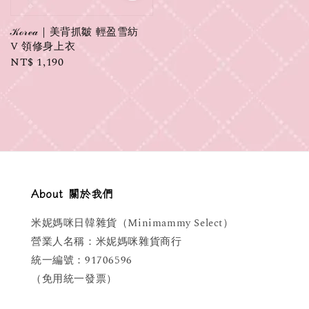
𝒦ℴ𝓇ℯ𝒶｜美背抓皺 輕盈雪紡
V 領修身上衣
Regular
NT$ 1,190
price
About 關於我們
米妮媽咪日韓雜貨（Minimammy Select）
營業人名稱：米妮媽咪雜貨商行
統一編號：91706596
（免用統一發票）