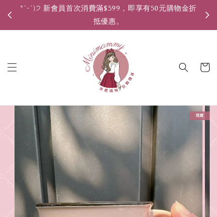
*ˊᵕˋ)੭ 新會員首次消費滿$599，即享有50元購物金折
*ˊ
抵優惠。
現貨