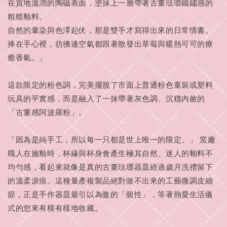
在質地溫潤的陶磁表面，塗抹上一層帶著古董琺瑯鐵鏽感的
粗糙釉料。
自然的暈染與色澤起伏，那是雙手才寫得出來的日常情書。
捧在手心裡，彷彿連空氣都跟著散發出草莓與暖熱可可的療
癒香氣。」
這款限定的粉色調，完美擺脫了市面上普通粉色童裝或塑料
玩具的平實感，而是融入了一抹帶著灰色調、沉穩內斂的
「古董感阿波羅粉」。
「因為是純手工，所以每一只都是世上唯一的限定。」 窯廠
職人在施釉時，杯緣與杯身會產生極其自然、迷人的釉料不
均勻感，看起來就像是真的古董琺瑯器皿經過歲月洗禮留下
的溫柔淚痕。這種量產複製品絕對做不出來的工藝微調皮細
節，正是手作器皿最引以為傲的「個性」，等著熱愛生活儀
式的您來有模有樣地收藏。